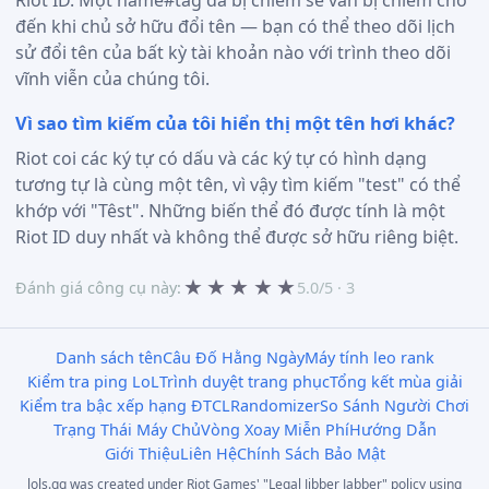
đến khi chủ sở hữu đổi tên — bạn có thể theo dõi lịch
sử đổi tên của bất kỳ tài khoản nào với trình theo dõi
vĩnh viễn của chúng tôi.
Vì sao tìm kiếm của tôi hiển thị một tên hơi khác?
Riot coi các ký tự có dấu và các ký tự có hình dạng
tương tự là cùng một tên, vì vậy tìm kiếm "test" có thể
khớp với "Têst". Những biến thể đó được tính là một
Riot ID duy nhất và không thể được sở hữu riêng biệt.
★
★
★
★
★
Đánh giá công cụ này:
5.0/5 · 3
Danh sách tên
Câu Đố Hằng Ngày
Máy tính leo rank
Kiểm tra ping LoL
Trình duyệt trang phục
Tổng kết mùa giải
Kiểm tra bậc xếp hạng ĐTCL
Randomizer
So Sánh Người Chơi
Trạng Thái Máy Chủ
Vòng Xoay Miễn Phí
Hướng Dẫn
Giới Thiệu
Liên Hệ
Chính Sách Bảo Mật
lols.gg was created under Riot Games' "Legal Jibber Jabber" policy using