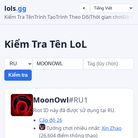
lols
.gg
◐
Kiểm Tra Tên
Trình Tạo
Trình Theo Dõi
Thời gian chơi
Độ th
Kiểm Tra Tên LoL
Kiểm tra
MoonOwl
#RU1
Riot ID này đã được sử dụng tại RU.
Cấp độ 26
Tướng chơi nhiều nhất:
Xin Zhao
(26,604 điểm thông thạo)