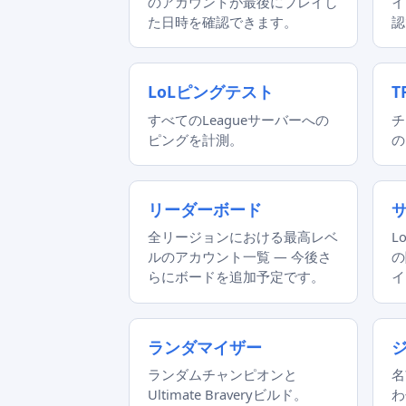
のアカウントが最後にプレイし
イ
た日時を確認できます。
認
LoLピングテスト
T
すべてのLeagueサーバーへの
チ
ピングを計測。
の
リーダーボード
全リージョンにおける最高レベ
L
ルのアカウント一覧 — 今後さ
の
らにボードを追加予定です。
イ
ランダマイザー
ランダムチャンピオンと
名
Ultimate Braveryビルド。
わ