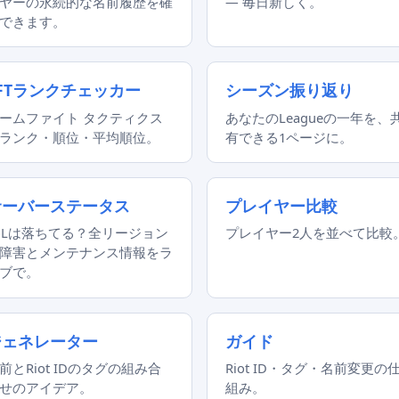
ヤーの永続的な名前履歴を確
— 毎日新しく。
できます。
FTランクチェッカー
シーズン振り返り
ームファイト タクティクス
あなたのLeagueの一年を、
ランク・順位・平均順位。
有できる1ページに。
サーバーステータス
プレイヤー比較
oLは落ちてる？全リージョン
プレイヤー2人を並べて比較
障害とメンテナンス情報をラ
ブで。
ジェネレーター
ガイド
前とRiot IDのタグの組み合
Riot ID・タグ・名前変更の
せのアイデア。
組み。