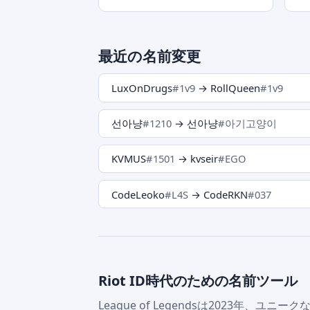
最近の名前変更
LuxOnDrugs
#1v9
→ RollQueen
#1v9
선아냥
#1210
→ 선아냥
#아기고양이
KVMUS
#1501
→ kvseir
#EGO
CodeLeoko
#L4S
→ CodeRKN
#037
Riot ID時代のための名前ツール
League of Legendsは2023年、