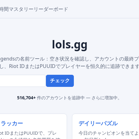
時間
マスタリー
リーダーボード
lols.gg
of Legendsの名前ツール：空き状況を確認し、アカウントの最
し、Riot IDまたはPUUIDでプレイヤーを恒久的に追跡できま
チェック
516,704+
件のアカウントを追跡中 — さらに増加中。
トラッカー
デイリーパズル
iot IDまたはPUUIDで、プレ
今日のチャンピオンを当てよ