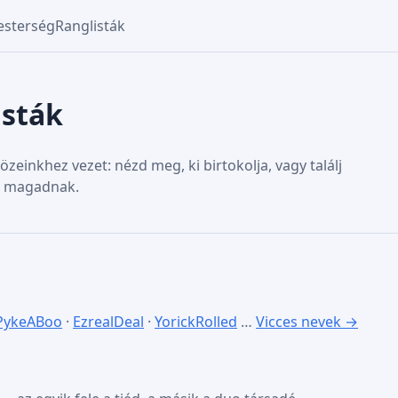
sterség
Ranglisták
isták
zeinkhez vezet: nézd meg, ki birtokolja, vagy találj
eg magadnak.
PykeABoo
·
EzrealDeal
·
YorickRolled
…
Vicces nevek →