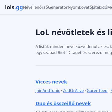
lols
.gg
Névellenőrző
Generátor
Nyomkövető
Játékidő
Me
LoL névötletek és l
A listák minden neve közvetlenül az eszkö
egy szabad Riot ID taget és szerezd m
Vicces nevek
JhinAndTonic
·
ZedOrAlive
·
GarenTeed
·
Duo és összeillő nevek