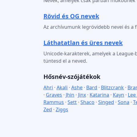
Nevek, amelyek csak párban működnek — a
Rövid és OG nevek
Az archívumunk legrövidebb nevei és a f
Láthatatlan és üres nevek
Unicode-karakterek, amelyek a League-b
tüntesd el a neved.
Hősnév-szójátékok
Ahri
·
Akali
·
Ashe
·
Bard
·
Blitzcrank
·
Bra
·
Graves
·
Jhin
·
Jinx
·
Katarina
·
Kayn
·
Lee
Rammus
·
Sett
·
Shaco
·
Singed
·
Sona
·
T
Zed
·
Ziggs