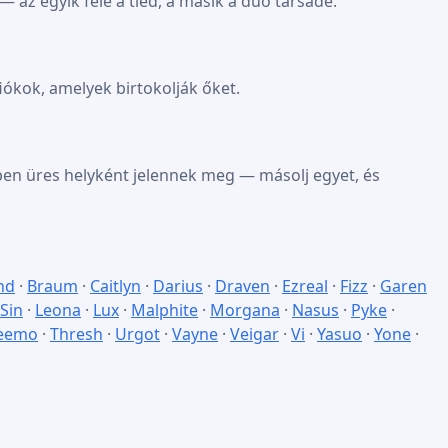
z egyik fele a tiéd, a másik a duo társadé.
iókok, amelyek birtokolják őket.
en üres helyként jelennek meg — másolj egyet, és
nd
·
Braum
·
Caitlyn
·
Darius
·
Draven
·
Ezreal
·
Fizz
·
Garen
 Sin
·
Leona
·
Lux
·
Malphite
·
Morgana
·
Nasus
·
Pyke
·
eemo
·
Thresh
·
Urgot
·
Vayne
·
Veigar
·
Vi
·
Yasuo
·
Yone
·