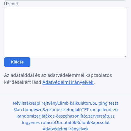
Üzenet
Küldés
Az adataiddal és az adatvédelemmel kapcsolatos
kérdésekért lásd
Adatvédelmi irányelvek
.
Névlisták
Napi rejtvény
Climb kalkulátor
LoL ping teszt
Skin böngésző
Szezonösszefoglaló
TFT rangellenőrző
Randomizer
Játékos-összehasonlító
Szerverstátusz
Ingyenes rotáció
Útmutatók
Rólunk
Kapcsolat
Adatvédelmi irányelvek