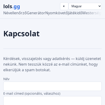
lols
.gg
◐
Névellenőrző
Generátor
Nyomkövető
Játékidő
Mesterség
R
Kapcsolat
Kérdések, visszajelzés vagy adatkérés — küldj üzenetet
nekünk. Nem tesszük közzé az e-mail címünket, hogy
elkerüljük a spam botokat.
Név
E-mail címed (opcionális, válaszhoz)