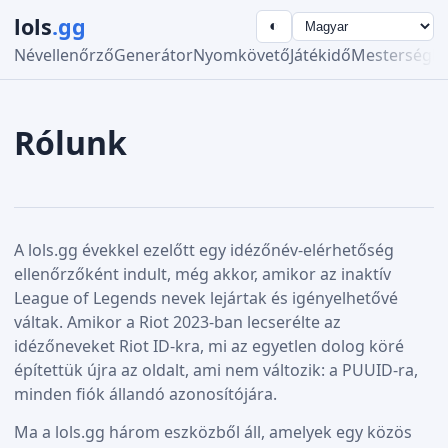
lols
.gg
◐
Névellenőrző
Generátor
Nyomkövető
Játékidő
Mesterség
R
Rólunk
A lols.gg évekkel ezelőtt egy idézőnév-elérhetőség
ellenőrzőként indult, még akkor, amikor az inaktív
League of Legends nevek lejártak és igényelhetővé
váltak. Amikor a Riot 2023-ban lecserélte az
idézőneveket Riot ID-kra, mi az egyetlen dolog köré
építettük újra az oldalt, ami nem változik: a PUUID-ra,
minden fiók állandó azonosítójára.
Ma a lols.gg három eszközből áll, amelyek egy közös