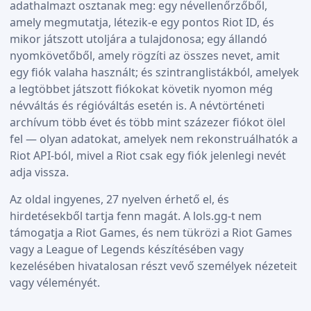
adathalmazt osztanak meg: egy névellenőrzőből,
amely megmutatja, létezik-e egy pontos Riot ID, és
mikor játszott utoljára a tulajdonosa; egy állandó
nyomkövetőből, amely rögzíti az összes nevet, amit
egy fiók valaha használt; és szintranglistákból, amelyek
a legtöbbet játszott fiókokat követik nyomon még
névváltás és régióváltás esetén is. A névtörténeti
archívum több évet és több mint százezer fiókot ölel
fel — olyan adatokat, amelyek nem rekonstruálhatók a
Riot API-ból, mivel a Riot csak egy fiók jelenlegi nevét
adja vissza.
Az oldal ingyenes, 27 nyelven érhető el, és
hirdetésekből tartja fenn magát. A lols.gg-t nem
támogatja a Riot Games, és nem tükrözi a Riot Games
vagy a League of Legends készítésében vagy
kezelésében hivatalosan részt vevő személyek nézeteit
vagy véleményét.