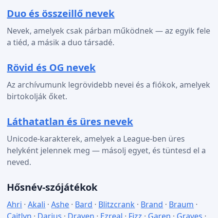
Duo és összeillő nevek
Nevek, amelyek csak párban működnek — az egyik fele
a tiéd, a másik a duo társadé.
Rövid és OG nevek
Az archívumunk legrövidebb nevei és a fiókok, amelyek
birtokolják őket.
Láthatatlan és üres nevek
Unicode-karakterek, amelyek a League-ben üres
helyként jelennek meg — másolj egyet, és tüntesd el a
neved.
Hősnév-szójátékok
Ahri
·
Akali
·
Ashe
·
Bard
·
Blitzcrank
·
Brand
·
Braum
·
Caitlyn
·
Darius
·
Draven
·
Ezreal
·
Fizz
·
Garen
·
Graves
·