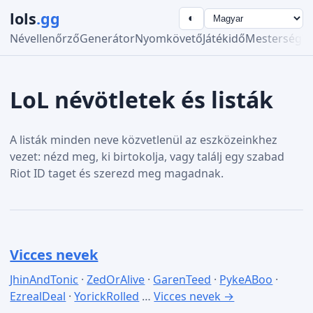
lols
.gg
◐
Névellenőrző
Generátor
Nyomkövető
Játékidő
Mesterség
R
LoL névötletek és listák
A listák minden neve közvetlenül az eszközeinkhez
vezet: nézd meg, ki birtokolja, vagy találj egy szabad
Riot ID taget és szerezd meg magadnak.
Vicces nevek
JhinAndTonic
·
ZedOrAlive
·
GarenTeed
·
PykeABoo
·
EzrealDeal
·
YorickRolled
…
Vicces nevek →