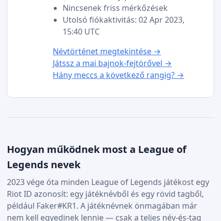
Nincsenek friss mérkőzések
Utolsó fiókaktivitás: 02 Apr 2023,
15:40 UTC
Névtörténet megtekintése →
Játssz a mai bajnok-fejtörővel →
Hány meccs a következő rangig? →
Hogyan működnek most a League of
Legends nevek
2023 vége óta minden League of Legends játékost egy
Riot ID azonosít: egy játéknévből és egy rövid tagből,
például Faker#KR1. A játéknévnek önmagában már
nem kell egyedinek lennie — csak a teljes név-és-tag