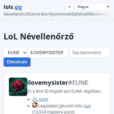
lols
.gg
◐
Névellenőrző
Generátor
Nyomkövető
Játékidő
Mesterség
R
LoL Névellenőrző
Ellenőrzés
ilovemysister
#EUNE
Ez a Riot ID foglalt a(z) EUNE régióban.
25. szint
Legtöbbet játszott hős:
Lux
(13,514 mastery-pont)