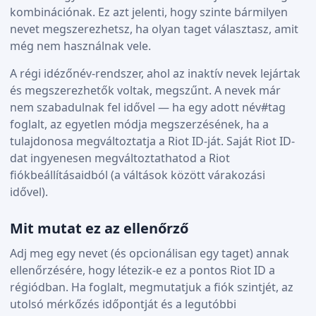
kombinációnak. Ez azt jelenti, hogy szinte bármilyen
nevet megszerezhetsz, ha olyan taget választasz, amit
még nem használnak vele.
A régi idézőnév-rendszer, ahol az inaktív nevek lejártak
és megszerezhetők voltak, megszűnt. A nevek már
nem szabadulnak fel idővel — ha egy adott név#tag
foglalt, az egyetlen módja megszerzésének, ha a
tulajdonosa megváltoztatja a Riot ID-ját. Saját Riot ID-
dat ingyenesen megváltoztathatod a Riot
fiókbeállításaidból (a váltások között várakozási
idővel).
Mit mutat ez az ellenőrző
Adj meg egy nevet (és opcionálisan egy taget) annak
ellenőrzésére, hogy létezik-e ez a pontos Riot ID a
régiódban. Ha foglalt, megmutatjuk a fiók szintjét, az
utolsó mérkőzés időpontját és a legutóbbi