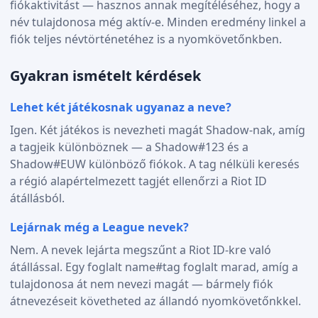
fiókaktivitást — hasznos annak megítéléséhez, hogy a
név tulajdonosa még aktív-e. Minden eredmény linkel a
fiók teljes névtörténetéhez is a nyomkövetőnkben.
Gyakran ismételt kérdések
Lehet két játékosnak ugyanaz a neve?
Igen. Két játékos is nevezheti magát Shadow-nak, amíg
a tagjeik különböznek — a Shadow#123 és a
Shadow#EUW különböző fiókok. A tag nélküli keresés
a régió alapértelmezett tagjét ellenőrzi a Riot ID
átállásból.
Lejárnak még a League nevek?
Nem. A nevek lejárta megszűnt a Riot ID-kre való
átállással. Egy foglalt name#tag foglalt marad, amíg a
tulajdonosa át nem nevezi magát — bármely fiók
átnevezéseit követheted az állandó nyomkövetőnkkel.