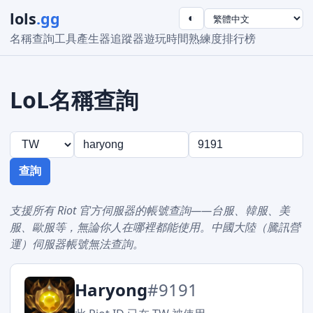
lols
.gg
◐
名稱查詢工具
產生器
追蹤器
遊玩時間
熟練度
排行榜
LoL名稱查詢
查詢
支援所有 Riot 官方伺服器的帳號查詢——台服、韓服、美
服、歐服等，無論你人在哪裡都能使用。中國大陸（騰訊營
運）伺服器帳號無法查詢。
Haryong
#9191