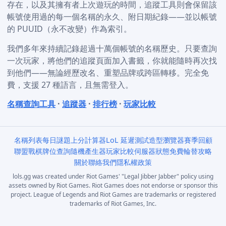
存在，以及其擁有者上次遊玩的時間，追蹤工具則會保留該
帳號使用過的每一個名稱的永久、附日期紀錄——並以帳號
的 PUUID（永不改變）作為索引。
我們多年來持續記錄超過十萬個帳號的名稱歷史。只要查詢
一次玩家，將他們的追蹤頁面加入書籤，你就能隨時再次找
到他們——無論經歷改名、重塑品牌或跨區轉移。完全免
費，支援 27 種語言，且無需登入。
名稱查詢工具
·
追蹤器
·
排行榜
·
玩家比較
名稱列表
每日謎題
上分計算器
LoL 延遲測試
造型瀏覽器
賽季回顧
聯盟戰棋牌位查詢
隨機產生器
玩家比較
伺服器狀態
免費輪替
攻略
關於
聯絡我們
隱私權政策
lols.gg was created under Riot Games' "Legal Jibber Jabber" policy using
assets owned by Riot Games. Riot Games does not endorse or sponsor this
project. League of Legends and Riot Games are trademarks or registered
trademarks of Riot Games, Inc.