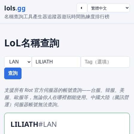
lols
.gg
◐
名稱查詢工具
產生器
追蹤器
遊玩時間
熟練度
排行榜
LoL名稱查詢
查詢
支援所有 Riot 官方伺服器的帳號查詢——台服、韓服、美
服、歐服等，無論你人在哪裡都能使用。中國大陸（騰訊營
運）伺服器帳號無法查詢。
LILIATH
#LAN