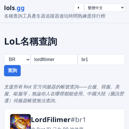
lols
.gg
◐
名稱查詢工具
產生器
追蹤器
遊玩時間
熟練度
排行榜
LoL名稱查詢
查詢
支援所有 Riot 官方伺服器的帳號查詢——台服、韓服、美
服、歐服等，無論你人在哪裡都能使用。中國大陸（騰訊營
運）伺服器帳號無法查詢。
LordFilimer
#br1