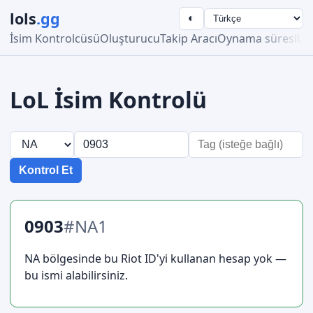
lols
.gg
◐
İsim Kontrolcüsü
Oluşturucu
Takip Aracı
Oynama süresi
Ust
LoL İsim Kontrolü
Kontrol Et
0903
#NA1
NA bölgesinde bu Riot ID'yi kullanan hesap yok —
bu ismi alabilirsiniz.