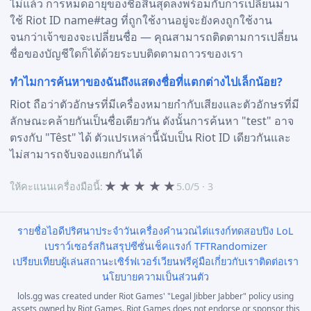
ไม่แล้ว การหมดอายุของชื่อสิ้นสุดลงพร้อมกับการเปลี่ยนมา
ใช้ Riot ID name#tag ที่ถูกใช้งานอยู่จะยังคงถูกใช้งาน
จนกว่าเจ้าของจะเปลี่ยนชื่อ — คุณสามารถติดตามการเปลี่ยน
ชื่อของบัญชีใดก็ได้ด้วยระบบติดตามถาวรของเรา
ทำไมการค้นหาของฉันถึงแสดงชื่อที่แตกต่างไปเล็กน้อย?
Riot ถือว่าตัวอักษรที่มีเครื่องหมายกำกับเสียงและตัวอักษรที่มี
ลักษณะคล้ายกันเป็นชื่อเดียวกัน ดังนั้นการค้นหา "test" อาจ
ตรงกับ "Têst" ได้ ตัวแปรเหล่านี้นับเป็น Riot ID เดียวกันและ
ไม่สามารถจับจองแยกกันได้
★
★
★
★
★
ให้คะแนนเครื่องมือนี้:
5.0/5 · 3
รายชื่อไอดี
ปริศนาประจำวัน
เครื่องคำนวณไต่แรงก์
ทดสอบปิง LoL
เบราว์เซอร์สกิน
สรุปซีซั่น
เช็คแรงก์ TFT
Randomizer
เปรียบเทียบผู้เล่น
สถานะเซิร์ฟเวอร์
เวียนฟรี
คู่มือ
เกี่ยวกับเรา
ติดต่อเรา
นโยบายความเป็นส่วนตัว
lols.gg was created under Riot Games' "Legal Jibber Jabber" policy using
assets owned by Riot Games. Riot Games does not endorse or sponsor this