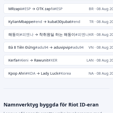
MRzapii
#ESP
→ OTK zap1i
#ESP
BR · 08 Aug 2
KylianMbappe
#end
→ kubat30şubat
#end
TR · 08 Aug 2
해둥이
#피엔나
→ 착취원딜 하는 해둥이
#피엔나
KR · 08 Aug 2
Bà 8 Tiền Đứng
#adu94
→ aduvipvip
#adu94
VN · 08 Aug 2
Kerfa
#Aleni
→ Rawunit
#XER
LAN · 08 Aug 2
Kpop Ahri
#KDA
→ Lady Luck
#Korea
NA · 08 Aug 2
Namnverktyg byggda för Riot ID-eran