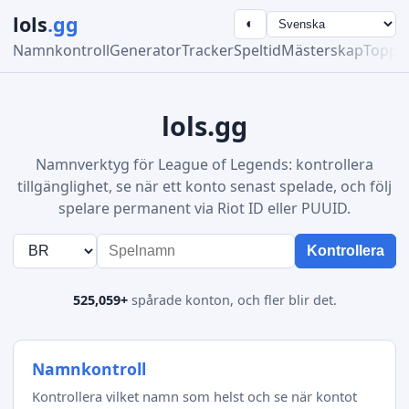
lols
.gg
◐
Namnkontroll
Generator
Tracker
Speltid
Mästerskap
Toppli
lols.gg
Namnverktyg för League of Legends: kontrollera
tillgänglighet, se när ett konto senast spelade, och följ
spelare permanent via Riot ID eller PUUID.
Kontrollera
525,059+
spårade konton, och fler blir det.
Namnkontroll
Kontrollera vilket namn som helst och se när kontot