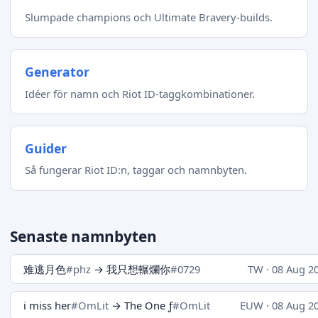
Slumpade champions och Ultimate Bravery-builds.
Generator
Idéer för namn och Riot ID-taggkombinationer.
Guider
Så fungerar Riot ID:n, taggar och namnbyten.
Senaste namnbyten
难逃月色
#phz
→ 我只想輾爛你
#0729
TW · 08 Aug 2
i miss her
#OmLit
→ The One ƒ
#OmLit
EUW · 08 Aug 2