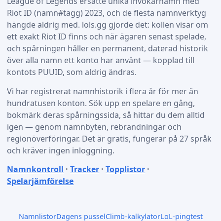
League of Legends ersatte unika invokarnamn med
Riot ID (namn#tagg) 2023, och de flesta namnverktyg
hängde aldrig med. lols.gg gjorde det: kollen visar om
ett exakt Riot ID finns och när ägaren senast spelade,
och spårningen håller en permanent, daterad historik
över alla namn ett konto har använt — kopplad till
kontots PUUID, som aldrig ändras.
Vi har registrerat namnhistorik i flera år för mer än
hundratusen konton. Sök upp en spelare en gång,
bokmärk deras spårningssida, så hittar du dem alltid
igen — genom namnbyten, rebrandningar och
regionöverföringar. Det är gratis, fungerar på 27 språk
och kräver ingen inloggning.
Namnkontroll
·
Tracker
·
Topplistor
·
Spelarjämförelse
Namnlistor
Dagens pussel
Climb-kalkylator
LoL-pingtest