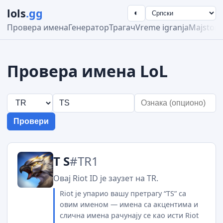
lols
.gg
◐
Провера имена
Генератор
Трагач
Vreme igranja
Majstors
Провера имена LoL
Провери
T S
#TR1
Овај Riot ID је заузет на TR.
Riot је упарио вашу претрагу “TS” са
овим именом — имена са акцентима и
слична имена рачунају се као исти Riot