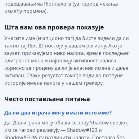
подешавањима Riot налога (уз период чекања
између промена).
Шта вам ова провера показује
Унесите име (и опционо таг) да бисте видели да ли
тачно тај Riot ID постоји у вашем региону. Ако је
заузет, приказујемо ниво налога, време последњег
одиграног меча и најновију активност налога —
корисно за процену да ли је власник имена и даље
активан. Сваки резултат такође води до потпуне
историје имена налога у нашем трекеру.
Често постављана питања
Да ли два играча могу имати исто име?
Да. Два играча могу оба да се зову Shadow све док
им се тагови разликују — Shadow#123 и
Shadow#EUW су различити налози. Претрага без