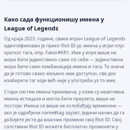
Како сада функционишу имена у
League of Legends
Од краја 2023. године, сваки играч League of Legends
идентификован је преко Riot ID-ја: имена у игри плус
кратког тага, нпр. Faker#KR1. Име у игри више не
мора бити јединствено само по себи — јединствена
мора бити само комбинација имена и тага. То значи
да је готово свако жељено име доступно, све док
изаберете таг који већ није у употреби уз то име.
Стари систем имена призивача, у коме су неактивна
имена истицала и могла бити преузета, више не
постоји. Имена се више не ослобађају временом —
ако је одређени name#tag заузет, једини начин да га
добијете јесте да власник промени свој Riot ID. Свој
сопствени Riot ID можете бесплатно променити у