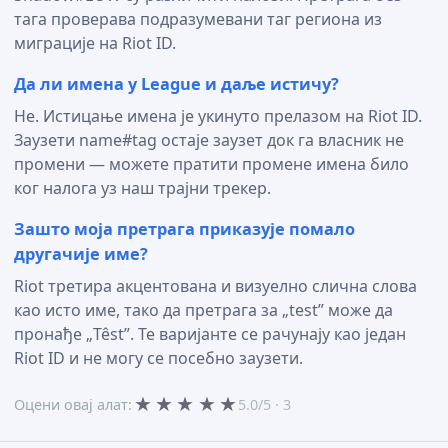
тага проверава подразумевани таг региона из
миграције на Riot ID.
Да ли имена у League и даље истичу?
Не. Истицање имена је укинуто прелазом на Riot ID.
Заузети name#tag остаје заузет док га власник не
промени — можете пратити промене имена било
ког налога уз наш трајни трекер.
Зашто моја претрага приказује помало
другачије име?
Riot третира акцентована и визуелно слична слова
као исто име, тако да претрага за „test” може да
пронађе „Têst”. Те варијанте се рачунају као један
Riot ID и не могу се посебно заузети.
★
★
★
★
★
Оцени овај алат:
5.0/5 · 3