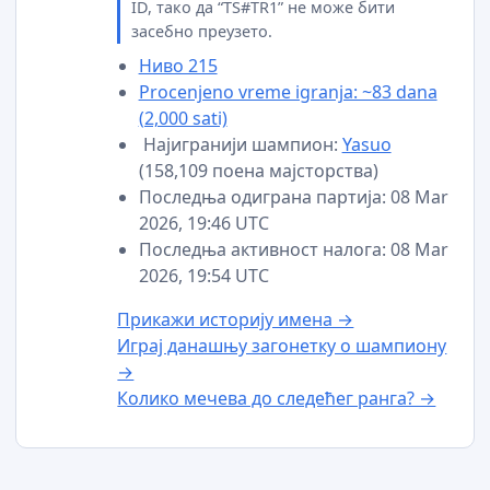
ID, тако да “TS#TR1” не може бити
засебно преузето.
Ниво 215
Procenjeno vreme igranja: ~83 dana
(2,000 sati)
Најигранији шампион:
Yasuo
(158,109 поена мајсторства)
Последња одиграна партија: 08 Mar
2026, 19:46 UTC
Последња активност налога: 08 Mar
2026, 19:54 UTC
Прикажи историју имена →
Играј данашњу загонетку о шампиону
→
Колико мечева до следећег ранга? →