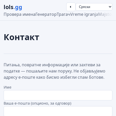
lols
.gg
◐
Провера имена
Генератор
Трагач
Vreme igranja
Majstors
Контакт
Питања, повратне информације или захтеви за
податке — пошаљите нам поруку. Не објављујемо
адресу е-поште како бисмо избегли спам ботове.
Име
Ваша е-пошта (опционо, за одговор)