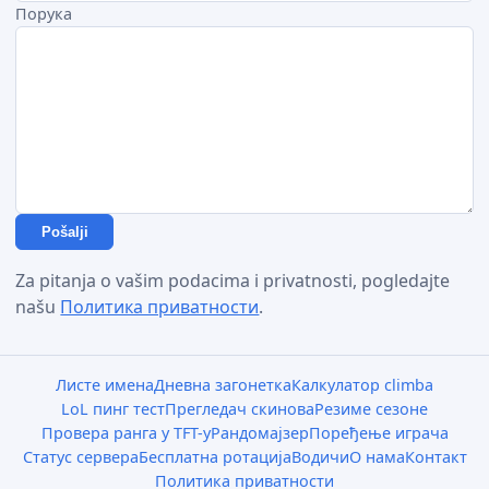
Порука
Pošalji
Za pitanja o vašim podacima i privatnosti, pogledajte
našu
Политика приватности
.
Листе имена
Дневна загонетка
Калкулатор climba
LoL пинг тест
Прегледач скинова
Резиме сезоне
Провера ранга у TFT-у
Рандомајзер
Поређење играча
Статус сервера
Бесплатна ротација
Водичи
О нама
Контакт
Политика приватности