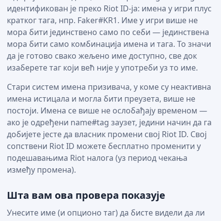
идентификован је преко Riot ID-ја: имена у игри плус
кратког тага, нпр. Faker#KR1. Име у игри више не
мора бити јединствено само по себи — јединствена
мора бити само комбинација имена и тага. То значи
да је готово свако жељено име доступно, све док
изаберете таг који већ није у употреби уз то име.
Стари систем имена призивача, у коме су неактивна
имена истицала и могла бити преузета, више не
постоји. Имена се више не ослобађају временом —
ако је одређени name#tag заузет, једини начин да га
добијете јесте да власник промени свој Riot ID. Свој
сопствени Riot ID можете бесплатно променити у
подешавањима Riot налога (уз период чекања
између промена).
Шта вам ова провера показује
Унесите име (и опционо таг) да бисте видели да ли