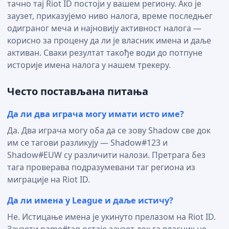
тачно тај Riot ID постоји у вашем региону. Ако је
заузет, приказујемо ниво налога, време последњег
одиграног меча и најновију активност налога —
корисно за процену да ли је власник имена и даље
активан. Сваки резултат такође води до потпуне
историје имена налога у нашем трекеру.
Често постављана питања
Да ли два играча могу имати исто име?
Да. Два играча могу оба да се зову Shadow све док
им се тагови разликују — Shadow#123 и
Shadow#EUW су различити налози. Претрага без
тага проверава подразумевани таг региона из
миграције на Riot ID.
Да ли имена у League и даље истичу?
Не. Истицање имена је укинуто прелазом на Riot ID.
Заузети name#tag остаје заузет док га власник не