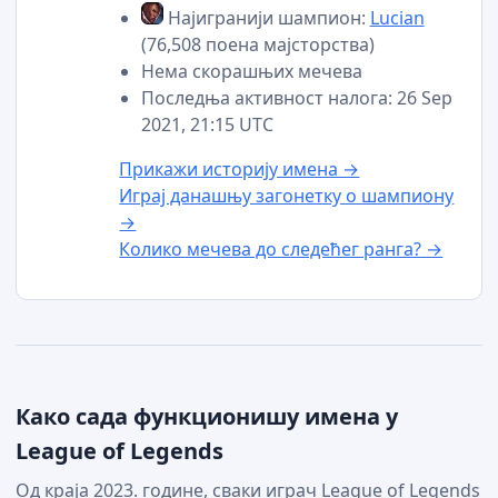
Најигранији шампион:
Lucian
(76,508 поена мајсторства)
Нема скорашњих мечева
Последња активност налога: 26 Sep
2021, 21:15 UTC
Прикажи историју имена →
Играј данашњу загонетку о шампиону
→
Колико мечева до следећег ранга? →
Како сада функционишу имена у
League of Legends
Од краја 2023. године, сваки играч League of Legends