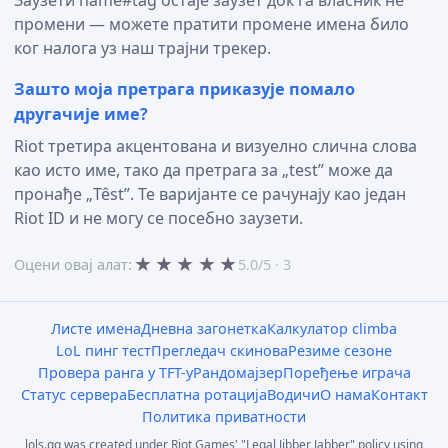
промени — можете пратити промене имена било
ког налога уз наш трајни трекер.
Зашто моја претрага приказује помало
другачије име?
Riot третира акцентована и визуелно слична слова
као исто име, тако да претрага за „test” може да
пронађе „Têst”. Те варијанте се рачунају као један
Riot ID и не могу се посебно заузети.
★
★
★
★
★
Оцени овај алат:
5.0/5 · 3
Листе имена
Дневна загонетка
Калкулатор climba
LoL пинг тест
Прегледач скинова
Резиме сезоне
Провера ранга у TFT-у
Рандомајзер
Поређење играча
Статус сервера
Бесплатна ротација
Водичи
О нама
Контакт
Политика приватности
lols.gg was created under Riot Games' "Legal Jibber Jabber" policy using