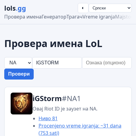
lols
.gg
◐
Провера имена
Генератор
Трагач
Vreme igranja
Majstors
Провера имена LoL
Провери
iGStorm
#NA1
Овај Riot ID је заузет на NA.
Ниво 81
Procenjeno vreme igranja: ~31 dana
(753 sati)