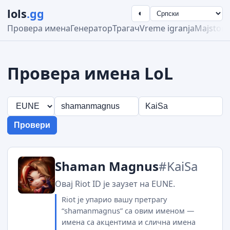
lols
.gg
◐
Провера имена
Генератор
Трагач
Vreme igranja
Majstors
Провера имена LoL
Провери
Shaman Magnus
#KaiSa
Овај Riot ID је заузет на EUNE.
Riot је упарио вашу претрагу
“shamanmagnus” са овим именом —
имена са акцентима и слична имена