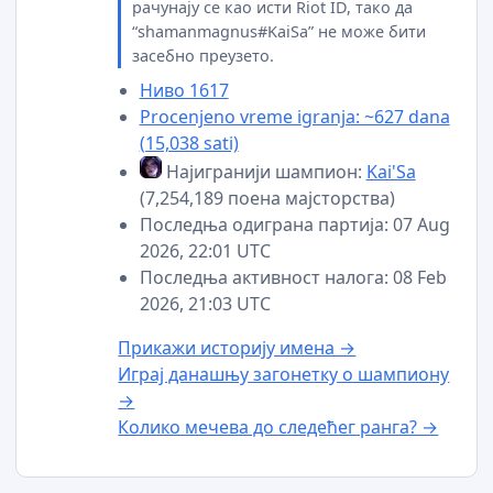
рачунају се као исти Riot ID, тако да
“shamanmagnus#KaiSa” не може бити
засебно преузето.
Ниво 1617
Procenjeno vreme igranja: ~627 dana
(15,038 sati)
Најигранији шампион:
Kai'Sa
(7,254,189 поена мајсторства)
Последња одиграна партија: 07 Aug
2026, 22:01 UTC
Последња активност налога: 08 Feb
2026, 21:03 UTC
Прикажи историју имена →
Играј данашњу загонетку о шампиону
→
Колико мечева до следећег ранга? →