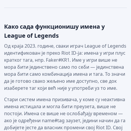
Како сада функционишу имена у
League of Legends
Од краја 2023. године, сваки играч League of Legends
идентификован је преко Riot ID-ја: имена у игри плус
кратког тага, нпр. Faker#KR1. Име у игри више не
мора бити јединствено само по себи — јединствена
мора бити само комбинација имена и тага. То значи
да је готово свако жељено име доступно, све док
изаберете таг који већ није у употреби уз то име.
Стари систем имена призивача, у коме су неактивна
имена истицала и могла бити преузета, више не
постоји. Имена се више не ослобађају временом —
ако је одређени name#tag заузет, једини начин да га
добијете јесте да власник промени свој Riot ID. Свој