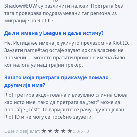
Shadow#EUW су различити налози. Претрага без
тага проверава подразумевани таг региона из
миграције на Riot ID.
Да ли имена у League и даље истичу?
Не. Истицање имена је укинуто прелазом на Riot ID.
Заузети name#tag остаје заузет док га власник не
промени — можете пратити промене имена било
ког налога уз наш трајни трекер.
Зашто моја претрага приказује помало
другачије име?
Riot третира акцентована и визуелно слична слова
као исто име, тако да претрага за „test” може да
пронађе „Têst”. Те варијанте се рачунају као један
Riot ID и не могу се посебно заузети.
★
★
★
★
★
Оцени овај алат:
5.0/5 · 3