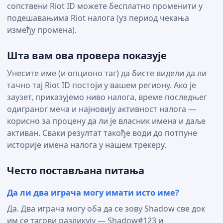
сопствени Riot ID можете бесплатно променити у
подешавањима Riot налога (уз период чекања
између промена).
Шта вам ова провера показује
Унесите име (и опционо таг) да бисте видели да ли
тачно тај Riot ID постоји у вашем региону. Ако је
заузет, приказујемо ниво налога, време последњег
одиграног меча и најновију активност налога —
корисно за процену да ли је власник имена и даље
активан. Сваки резултат такође води до потпуне
историје имена налога у нашем трекеру.
Често постављана питања
Да ли два играча могу имати исто име?
Да. Два играча могу оба да се зову Shadow све док
им се тагови разликују — Shadow#123 и