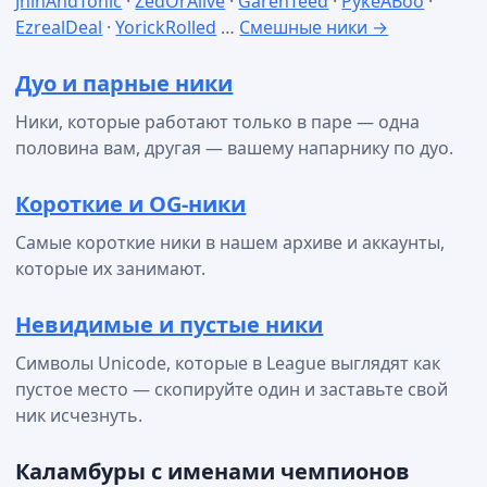
JhinAndTonic
·
ZedOrAlive
·
GarenTeed
·
PykeABoo
·
EzrealDeal
·
YorickRolled
…
Смешные ники →
Дуо и парные ники
Ники, которые работают только в паре — одна
половина вам, другая — вашему напарнику по дуо.
Короткие и OG-ники
Самые короткие ники в нашем архиве и аккаунты,
которые их занимают.
Невидимые и пустые ники
Символы Unicode, которые в League выглядят как
пустое место — скопируйте один и заставьте свой
ник исчезнуть.
Каламбуры с именами чемпионов