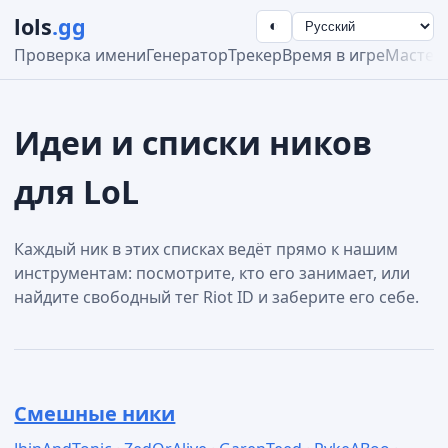
lols
.gg
◐
Проверка имени
Генератор
Трекер
Время в игре
Мастер
Идеи и списки ников
для LoL
Каждый ник в этих списках ведёт прямо к нашим
инструментам: посмотрите, кто его занимает, или
найдите свободный тег Riot ID и заберите его себе.
Смешные ники