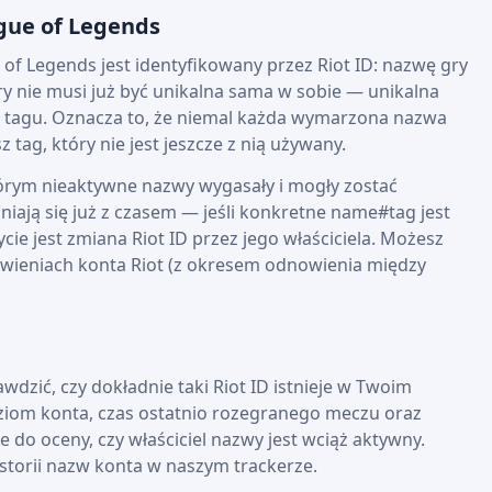
ague of Legends
of Legends jest identyfikowany przez Riot ID: nazwę gry
ry nie musi już być unikalna sama w sobie — unikalna
i tagu. Oznacza to, że niemal każda wymarzona nazwa
z tag, który nie jest jeszcze z nią używany.
órym nieaktywne nazwy wygasały i mogły zostać
lniają się już z czasem — jeśli konkretne name#tag jest
ie jest zmiana Riot ID przez jego właściciela. Możesz
tawieniach konta Riot (z okresem odnowienia między
awdzić, czy dokładnie taki Riot ID istnieje w Twoim
 poziom konta, czas ostatnio rozegranego meczu oraz
do oceny, czy właściciel nazwy jest wciąż aktywny.
storii nazw konta w naszym trackerze.