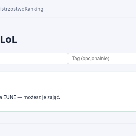
istrzostwo
Rankingi
 LoL
na EUNE — możesz je zająć.