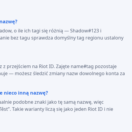
 nazwę?
ow, o ile ich tagi się różnią — Shadow#123 i
nie bez tagu sprawdza domyślny tag regionu ustalony
 z przejściem na Riot ID. Zajęte name#tag pozostaje
mianuje — możesz śledzić zmiany nazw dowolnego konta za
e nieco inną nazwę?
zualnie podobne znaki jako tę samą nazwę, więc
”. Takie warianty liczą się jako jeden Riot ID i nie