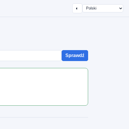
◐
Sprawdź