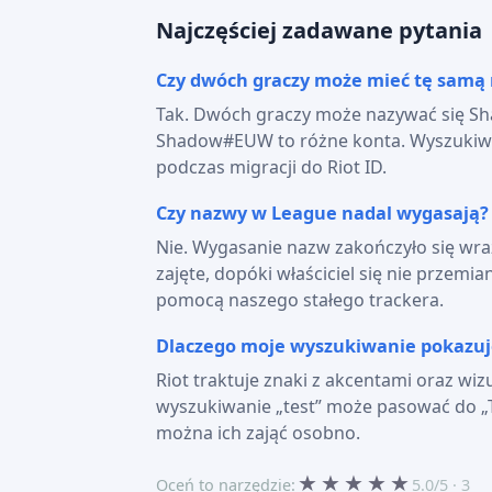
Najczęściej zadawane pytania
Czy dwóch graczy może mieć tę samą
Tak. Dwóch graczy może nazywać się Shad
Shadow#EUW to różne konta. Wyszukiwa
podczas migracji do Riot ID.
Czy nazwy w League nadal wygasają?
Nie. Wygasanie nazw zakończyło się wraz
zajęte, dopóki właściciel się nie prze
pomocą naszego stałego trackera.
Dlaczego moje wyszukiwanie pokazuj
Riot traktuje znaki z akcentami oraz wi
wyszukiwanie „test” może pasować do „Têst
można ich zająć osobno.
★
★
★
★
★
Oceń to narzędzie:
5.0/5 · 3