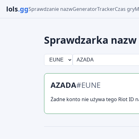
lols
.gg
Sprawdzanie nazw
Generator
Tracker
Czas gry
M
Sprawdzarka nazw
AZADA
#EUNE
Żadne konto nie używa tego Riot ID 