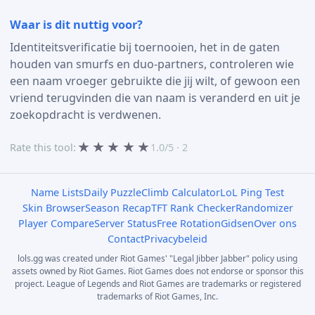
Waar is dit nuttig voor?
Identiteitsverificatie bij toernooien, het in de gaten
houden van smurfs en duo-partners, controleren wie
een naam vroeger gebruikte die jij wilt, of gewoon een
vriend terugvinden die van naam is veranderd en uit je
zoekopdracht is verdwenen.
★
★
★
★
★
Rate this tool:
1.0/5 · 2
Name Lists
Daily Puzzle
Climb Calculator
LoL Ping Test
Skin Browser
Season Recap
TFT Rank Checker
Randomizer
Player Compare
Server Status
Free Rotation
Gidsen
Over ons
Contact
Privacybeleid
lols.gg was created under Riot Games' "Legal Jibber Jabber" policy using
assets owned by Riot Games. Riot Games does not endorse or sponsor this
project. League of Legends and Riot Games are trademarks or registered
trademarks of Riot Games, Inc.