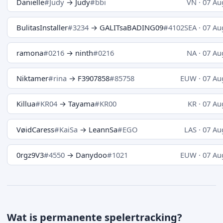
Danielle
#Judy
→ Judy
#bbi
VN · 07 Au
BulitasInstaller
#3234
→ GALITsaBADING09
#4102
SEA · 07 Au
ramona
#0216
→ ninth
#0216
NA · 07 Au
Niktamer
#rina
→ F3907858
#85758
EUW · 07 Au
Killua
#KR04
→ Tayama
#KR00
KR · 07 Au
VøidCaress
#KaiSa
→ LeannSa
#EGO
LAS · 07 Au
0rgz9V3
#4550
→ Danydoo
#1021
EUW · 07 Au
Wat is permanente spelertracking?