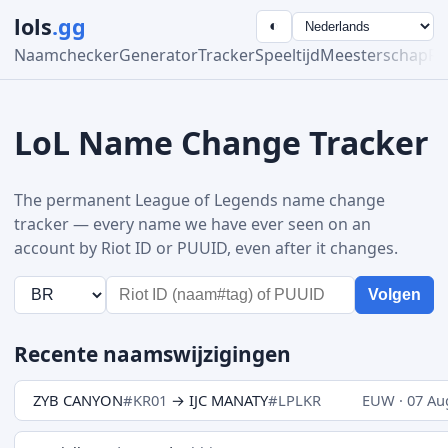
lols
.gg
◐
Naamchecker
Generator
Tracker
Speeltijd
Meesterschap
Ra
LoL Name Change Tracker
The permanent League of Legends name change
tracker — every name we have ever seen on an
account by Riot ID or PUUID, even after it changes.
Volgen
Recente naamswijzigingen
ZYB CANYON
#KR01
→ IJC MANATY
#LPLKR
EUW · 07 Au