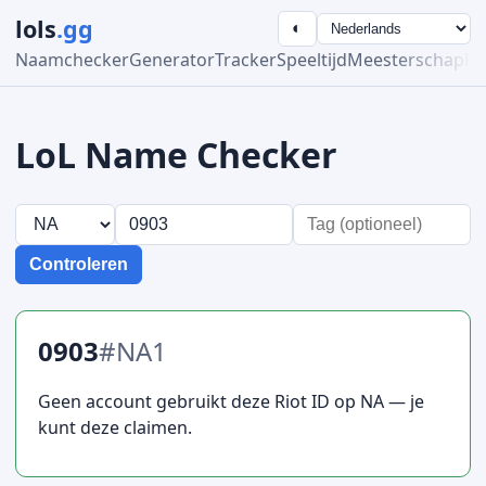
lols
.gg
◐
Naamchecker
Generator
Tracker
Speeltijd
Meesterschap
Ra
LoL Name Checker
Controleren
0903
#NA1
Geen account gebruikt deze Riot ID op NA — je
kunt deze claimen.