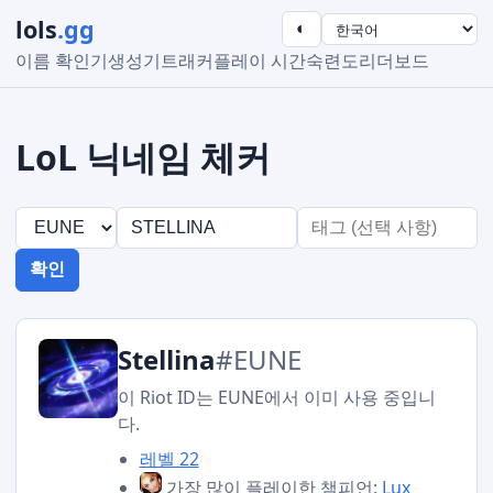
lols
.gg
◐
이름 확인기
생성기
트래커
플레이 시간
숙련도
리더보드
LoL 닉네임 체커
확인
Stellina
#EUNE
이 Riot ID는 EUNE에서 이미 사용 중입니
다.
레벨 22
가장 많이 플레이한 챔피언:
Lux