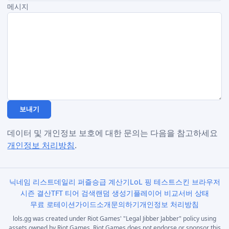
메시지
보내기
데이터 및 개인정보 보호에 대한 문의는 다음을 참고하세요
개인정보 처리방침
.
닉네임 리스트
데일리 퍼즐
승급 계산기
LoL 핑 테스트
스킨 브라우저
시즌 결산
TFT 티어 검색
랜덤 생성기
플레이어 비교
서버 상태
무료 로테이션
가이드
소개
문의하기
개인정보 처리방침
lols.gg was created under Riot Games' "Legal Jibber Jabber" policy using
assets owned by Riot Games. Riot Games does not endorse or sponsor this