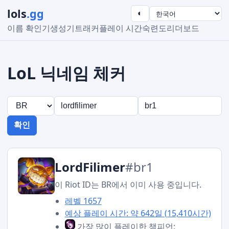
lols
.gg
◐
이름 확인기
생성기
트래커
플레이 시간
숙련도
리더보드
LoL 닉네임 체커
확인
LordFilimer
#br1
이 Riot ID는 BR에서 이미 사용 중입니다.
레벨 1657
예상 플레이 시간: 약 642일 (15,410시간)
가장 많이 플레이한 챔피언: