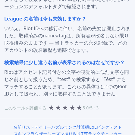
ージョンのデフォルトタグで確認されます。
League の名前は今も失効しますか？
いいえ。Riot IDへの移行に伴い、名前の失効は廃止されま
した。取得済みのname#tagは、所有者が改名しない限り
取得済みのままです — 当トラッカーの永久記録で、どの
アカウントの改名履歴も追跡できます。
検索結果に少し違う名前が表示されるのはなぜですか？
Riotはアクセント記号付きの文字や視覚的に似た文字を同
じ名前として扱うため、"test" で検索すると "Têst" にも
マッチすることがあります。これらの異体字は1つのRiot
IDとして扱われ、別々に取得することはできません。
★
★
★
★
★
このツールを評価する:
5.0/5 · 3
名前リスト
デイリーパズル
ランク計算機
LoLピングテスト
スキンブラウザー
シーズン振り返り
TFTランクチェッカー