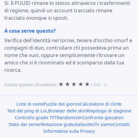
Sì. Il PUUID rimane lo stesso attraverso i trasferimenti
di regione, quindi un account tracciato rimane
tracciato ovunque si sposti.
A cosa serve questo?
Verifica dell'identità nei tornei, tenere d'occhio smurf e
compagni di duo, controllare chi possedeva prima un
nome che vuoi, oppure semplicemente ritrovare un
amico che si è rinominato ed è scomparso dalla tua
ricerca.
★
★
★
★
★
Valuta questo strumento:
1.0/5 · 2
Liste di nomi
Puzzle del giorno
Calcolatore di climb
Test del ping di LoL
Browser delle skin
Riepilogo di stagione
Controllo grado TFT
Randomizer
Confronto giocatori
Stato dei server
Rotazione gratuita
Guide
Chi siamo
Contatti
Informativa sulla Privacy