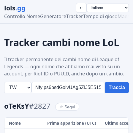
lols
.gg
◐
Controllo Nome
Generatore
Tracker
Tempo di gioco
Maestr
Tracker cambi nome LoL
Il tracker permanente dei cambi nome di League of
Legends — ogni nome che abbiamo mai visto su un
account, per Riot ID o PUUID, anche dopo un cambio.
Traccia
oTeKsY
#2827
☆
Segui
Nome
Prima apparizione (UTC)
Ultimo access