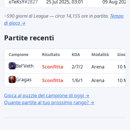
oTeKsY
#2827
25 Jul 2025, 03:01
09 Aug 2026,
~590 giorni di League — circa 14,155 ore in partita.
Tempo
di gioco →
Partite recenti
Campione
Risultato
KDA
Modalità
Giocat
Bel'Veth
Sconfitta
2/7/2
Arena
10 Ma
Gragas
Sconfitta
1/6/1
Arena
10 Ma
Gioca al puzzle del campione di oggi →
Quante partite al tuo prossimo rango? →