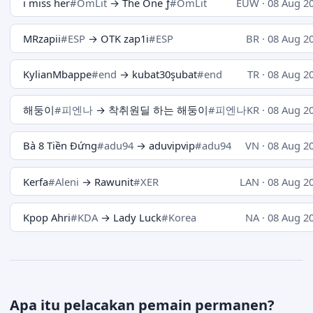
i miss her
#OmLit
→ The One ƒ
#OmLit
EUW · 08 Aug 2
MRzapii
#ESP
→ OTK zap1i
#ESP
BR · 08 Aug 2
KylianMbappe
#end
→ kubat30şubat
#end
TR · 08 Aug 2
해둥이
#피엔나
→ 착취원딜 하는 해둥이
#피엔나
KR · 08 Aug 2
Bà 8 Tiền Đứng
#adu94
→ aduvipvip
#adu94
VN · 08 Aug 2
Kerfa
#Aleni
→ Rawunit
#XER
LAN · 08 Aug 2
Kpop Ahri
#KDA
→ Lady Luck
#Korea
NA · 08 Aug 2
Apa itu pelacakan pemain permanen?