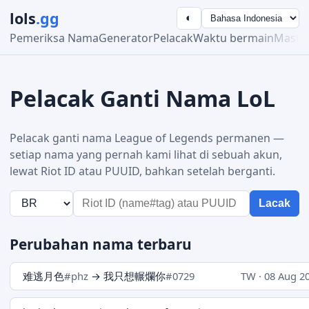
lols
.gg
◐
Pemeriksa Nama
Generator
Pelacak
Waktu bermain
Maste
Pelacak Ganti Nama LoL
Pelacak ganti nama League of Legends permanen —
setiap nama yang pernah kami lihat di sebuah akun,
lewat Riot ID atau PUUID, bahkan setelah berganti.
Lacak
Perubahan nama terbaru
难逃月色
#phz
→ 我只想輾爛你
#0729
TW · 08 Aug 2