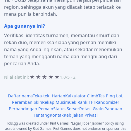
region, sehingga akun yang dilacak tetap terlacak ke
mana pun ia berpindah.
Apa gunanya ini?
Verifikasi identitas turnamen, memantau smurf dan
rekan duo, memeriksa siapa yang pernah memiliki
nama yang Anda inginkan, atau sekadar menemukan
teman yang mengganti nama dan menghilang dari
pencarian Anda.
★
★
★
★
★
Nilai alat ini:
1.0/5 · 2
Daftar nama
Teka-teki Harian
Kalkulator Climb
Tes Ping LoL
Peramban Skin
Rekap Musim
Cek Rank TFT
Randomizer
Perbandingan Pemain
Status Server
Rotasi Gratis
Panduan
Tentang
Kontak
Kebijakan Privasi
lols.gg was created under Riot Games' "Legal Jibber Jabber" policy using
assets owned by Riot Games. Riot Games does not endorse or sponsor this