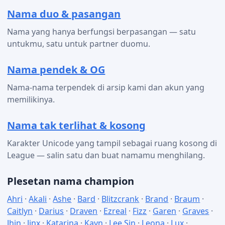
Nama duo & pasangan
Nama yang hanya berfungsi berpasangan — satu
untukmu, satu untuk partner duomu.
Nama pendek & OG
Nama-nama terpendek di arsip kami dan akun yang
memilikinya.
Nama tak terlihat & kosong
Karakter Unicode yang tampil sebagai ruang kosong di
League — salin satu dan buat namamu menghilang.
Plesetan nama champion
Ahri
·
Akali
·
Ashe
·
Bard
·
Blitzcrank
·
Brand
·
Braum
·
Caitlyn
·
Darius
·
Draven
·
Ezreal
·
Fizz
·
Garen
·
Graves
·
Jhin
·
Jinx
·
Katarina
·
Kayn
·
Lee Sin
·
Leona
·
Lux
·