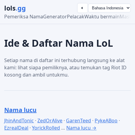
lols
.gg
◐
Pemeriksa Nama
Generator
Pelacak
Waktu bermain
Maste
Ide & Daftar Nama LoL
Setiap nama di daftar ini terhubung langsung ke alat
kami: lihat siapa pemiliknya, atau temukan tag Riot ID
kosong dan ambil untukmu.
Nama lucu
JhinAndTonic
·
ZedOrAlive
·
GarenTeed
·
PykeABoo
·
EzrealDeal
·
YorickRolled
…
Nama lucu →