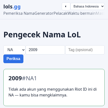
lols
.gg
◐
Pemeriksa Nama
Generator
Pelacak
Waktu bermain
Maste
Pengecek Nama LoL
Periksa
2009
#NA1
Tidak ada akun yang menggunakan Riot ID ini di
NA — kamu bisa mengklaimnya.