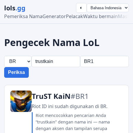
lols
.gg
◐
Pemeriksa Nama
Generator
Pelacak
Waktu bermain
Maste
Pengecek Nama LoL
Periksa
TruST KaiN
#BR1
Riot ID ini sudah digunakan di BR.
Riot mencocokkan pencarian Anda
“trustkain” dengan nama ini — nama
dengan aksen dan tampilan serupa