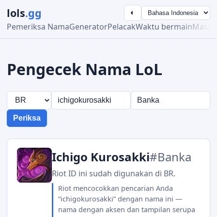
lols
.gg
◐
Pemeriksa Nama
Generator
Pelacak
Waktu bermain
Maste
Pengecek Nama LoL
Periksa
Ichigo Kurosakki
#Banka
Riot ID ini sudah digunakan di BR.
Riot mencocokkan pencarian Anda
“ichigokurosakki” dengan nama ini —
nama dengan aksen dan tampilan serupa