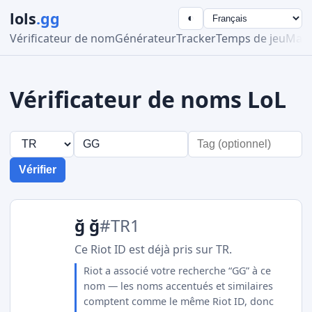
lols
.gg
◐
Vérificateur de nom
Générateur
Tracker
Temps de jeu
Maît
Vérificateur de noms LoL
Vérifier
ğ ğ
#TR1
Ce Riot ID est déjà pris sur TR.
Riot a associé votre recherche “GG” à ce
nom — les noms accentués et similaires
comptent comme le même Riot ID, donc