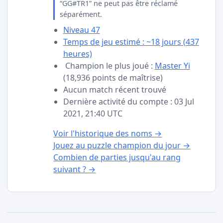
“GG#TR1” ne peut pas être réclamé
séparément.
Niveau 47
Temps de jeu estimé : ~18 jours (437
heures)
Champion le plus joué :
Master Yi
(18,936 points de maîtrise)
Aucun match récent trouvé
Dernière activité du compte : 03 Jul
2021, 21:40 UTC
Voir l'historique des noms →
Jouez au puzzle champion du jour →
Combien de parties jusqu'au rang
suivant ? →