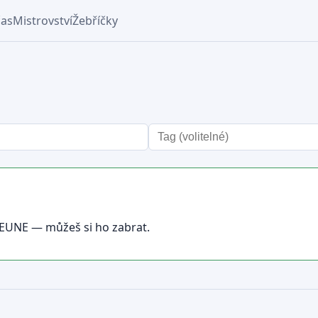
čas
Mistrovství
Žebříčky
 EUNE — můžeš si ho zabrat.