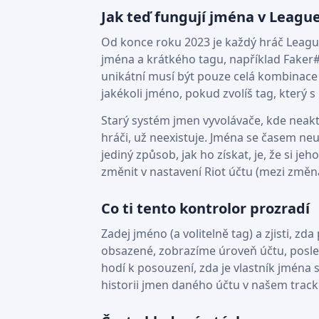
Jak teď fungují jména v Leagu
Od konce roku 2023 je každý hráč League
jména a krátkého tagu, například Faker
unikátní musí být pouze celá kombinace
jakékoli jméno, pokud zvolíš tag, který s
Starý systém jmen vyvolávače, kde neakt
hráči, už neexistuje. Jména se časem n
jediný způsob, jak ho získat, je, že si je
změnit v nastavení Riot účtu (mezi změn
Co ti tento kontrolor prozradí
Zadej jméno (a volitelně tag) a zjisti, zd
obsazené, zobrazíme úroveň účtu, posledn
hodí k posouzení, zda je vlastník jména 
historii jmen daného účtu v našem track