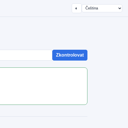
◐
Zkontrolovat