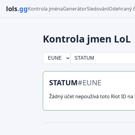
lols
.gg
Kontrola jména
Generátor
Sledování
Odehraný 
Kontrola jmen LoL
STATUM
#EUNE
Žádný účet nepoužívá toto Riot ID na