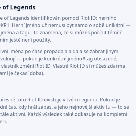
e of Legends
 of Legends identifikován pomocí Riot ID: herního
#KR1. Herní jméno už nemusí být samo o sobě unikátní —
 jména a tagu. To znamená, že si můžeš pořídit téměř
 ním ještě není použitý.
ivní jména po čase propadala a dala se zabrat jinými
euvolňují — pokud je konkrétní jméno#tag obsazené,
ho vlastník změní Riot ID. Vlastní Riot ID si můžeš zdarma
ami je čekací doba).
a přesně toto Riot ID existuje v tvém regionu. Pokud je
í čas, kdy hrál zápas, a jeho nejnovější aktivitu — to se
stále aktivní. Každý výsledek také odkazuje na kompletní
eru.