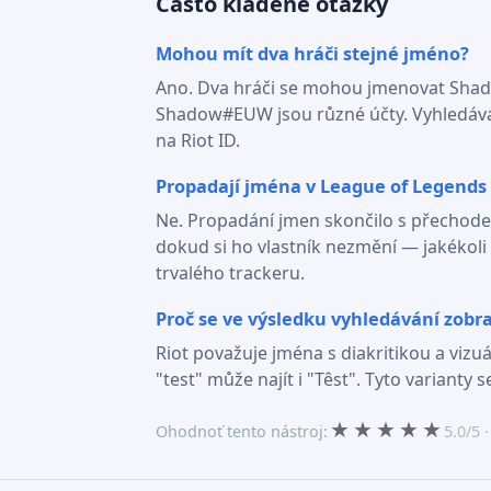
Často kladené otázky
Mohou mít dva hráči stejné jméno?
Ano. Dva hráči se mohou jmenovat Shado
Shadow#EUW jsou různé účty. Vyhledáván
na Riot ID.
Propadají jména v League of Legends 
Ne. Propadání jmen skončilo s přechod
dokud si ho vlastník nezmění — jakékol
trvalého trackeru.
Proč se ve výsledku vyhledávání zobr
Riot považuje jména s diakritikou a viz
"test" může najít i "Têst". Tyto varianty s
★
★
★
★
★
Ohodnoť tento nástroj:
5.0/5 ·