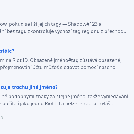
w, pokud se liší jejich tagy — Shadow#123 a
í bez tagu zkontroluje výchozí tag regionu z přechodu
stále?
em na Riot ID. Obsazené jméno#tag zůstává obsazené,
i přejmenování účtu můžeš sledovat pomocí našeho
azuje trochu jiné jméno?
uálně podobnými znaky za stejné jméno, takže vyhledávání
e počítají jako jedno Riot ID a nelze je zabrat zvlášť.
 3