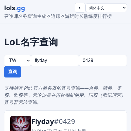
lols
.gg
◐
召唤师名称查询
生成器
追踪器
游玩时长
熟练度
排行榜
LoL名字查询
查询
支持所有 Riot 官方服务器的账号查询——台服、韩服、美
服、欧服等，无论你身在何处都能使用。国服（腾讯运营）
账号暂无法查询。
Flyday
#0429