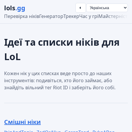
lols
.gg
◐
Перевірка ніків
Генератор
Трекер
Час у грі
Майстерність
Ідеї та списки ніків для
LoL
Кожен нік у цих списках веде просто до наших
інструментів: подивіться, хто його займає, або
знайдіть вільний тег Riot ID і заберіть його собі.
Смішні ніки