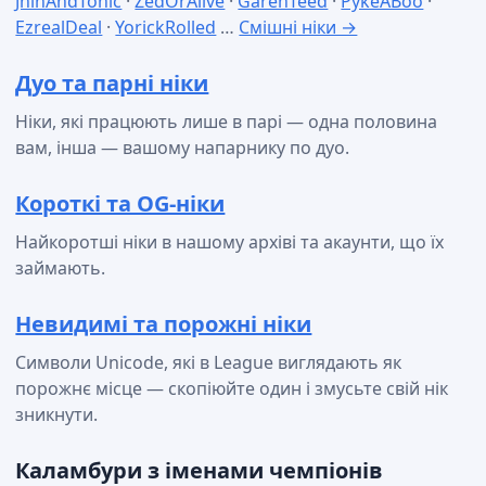
JhinAndTonic
·
ZedOrAlive
·
GarenTeed
·
PykeABoo
·
EzrealDeal
·
YorickRolled
…
Смішні ніки →
Дуо та парні ніки
Ніки, які працюють лише в парі — одна половина
вам, інша — вашому напарнику по дуо.
Короткі та OG-ніки
Найкоротші ніки в нашому архіві та акаунти, що їх
займають.
Невидимі та порожні ніки
Символи Unicode, які в League виглядають як
порожнє місце — скопіюйте один і змусьте свій нік
зникнути.
Каламбури з іменами чемпіонів