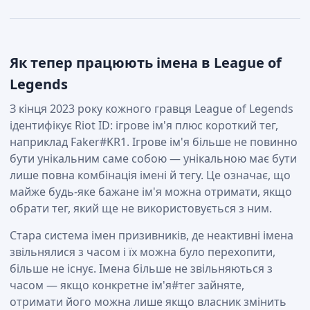
Як тепер працюють імена в League of
Legends
З кінця 2023 року кожного гравця League of Legends
ідентифікує Riot ID: ігрове ім'я плюс короткий тег,
наприклад Faker#KR1. Ігрове ім'я більше не повинно
бути унікальним саме собою — унікальною має бути
лише повна комбінація імені й тегу. Це означає, що
майже будь-яке бажане ім'я можна отримати, якщо
обрати тег, який ще не використовується з ним.
Стара система імен призивників, де неактивні імена
звільнялися з часом і їх можна було перехопити,
більше не існує. Імена більше не звільняються з
часом — якщо конкретне ім'я#тег зайняте,
отримати його можна лише якщо власник змінить