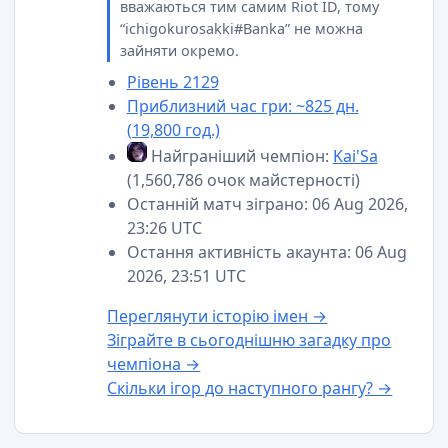
вважаються тим самим Riot ID, тому
“ichigokurosakki#Banka” не можна
зайняти окремо.
Рівень 2129
Приблизний час гри: ~825 дн.
(19,800 год.)
Найграніший чемпіон:
Kai'Sa
(1,560,786 очок майстерності)
Останній матч зіграно: 06 Aug 2026,
23:26 UTC
Остання активність акаунта: 06 Aug
2026, 23:51 UTC
Переглянути історію імен →
Зіграйте в сьогоднішню загадку про
чемпіона →
Скільки ігор до наступного рангу? →