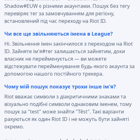
Shadow#EUW є різними акаунтами. Пошук без тегу
перевіряє тег за замовчуванням для регіону,
встановлений під час переходу на Riot ID.
Чи все ще звільняються імена в League?
Ні. Звільнення імен закінчилося з переходом на Riot
ID. Зайняте ім'я#тег залишається зайнятим, доки
власник не перейменується — ви можете
відстежувати перейменування будь-якого акаунта за
допомогою нашого постійного трекера.
Чому мій пошук показує трохи інше ім'я?
Riot вважає символи з діакритичними знаками та
візуально подібні символи однаковим іменем, тому
пошук за "test" може знайти "Têst". Такі варіанти
рахуються як один Riot ID і не можуть бути зайняті
окремо.