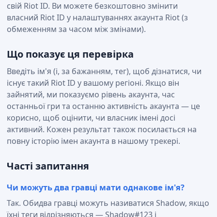
свій Riot ID. Ви можете безкоштовно змінити
власний Riot ID у налаштуваннях акаунта Riot (з
обмеженням за часом між змінами).
Що показує ця перевірка
Введіть ім'я (і, за бажанням, тег), щоб дізнатися, чи
існує такий Riot ID у вашому регіоні. Якщо він
зайнятий, ми показуємо рівень акаунта, час
останньої гри та останню активність акаунта — це
корисно, щоб оцінити, чи власник імені досі
активний. Кожен результат також посилається на
повну історію імен акаунта в нашому трекері.
Часті запитання
Чи можуть два гравці мати однакове ім'я?
Так. Обидва гравці можуть називатися Shadow, якщо
їхні теги відрізняються — Shadow#123 і