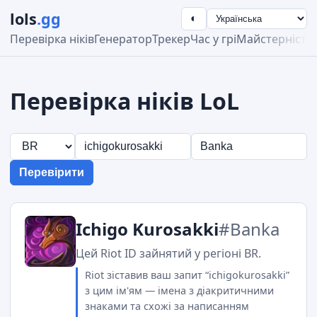
lols
.gg
◐
Перевірка ніків
Генератор
Трекер
Час у грі
Майстерність
Перевірка ніків LoL
Перевірити
Ichigo Kurosakki
#Banka
Цей Riot ID зайнятий у регіоні BR.
Riot зіставив ваш запит “ichigokurosakki”
з цим ім'ям — імена з діакритичними
знаками та схожі за написанням