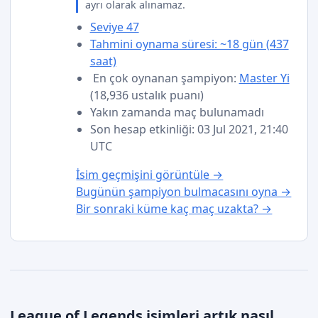
ayrı olarak alınamaz.
Seviye 47
Tahmini oynama süresi: ~18 gün (437
saat)
En çok oynanan şampiyon:
Master Yi
(18,936 ustalık puanı)
Yakın zamanda maç bulunamadı
Son hesap etkinliği: 03 Jul 2021, 21:40
UTC
İsim geçmişini görüntüle →
Bugünün şampiyon bulmacasını oyna →
Bir sonraki küme kaç maç uzakta? →
League of Legends isimleri artık nasıl