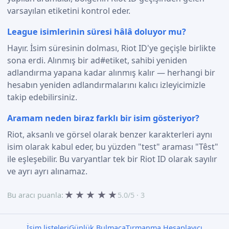
varsayılan etiketini kontrol eder.
League isimlerinin süresi hâlâ doluyor mu?
Hayır. İsim süresinin dolması, Riot ID'ye geçişle birlikte
sona erdi. Alınmış bir ad#etiket, sahibi yeniden
adlandırma yapana kadar alınmış kalır — herhangi bir
hesabın yeniden adlandırmalarını kalıcı izleyicimizle
takip edebilirsiniz.
Aramam neden biraz farklı bir isim gösteriyor?
Riot, aksanlı ve görsel olarak benzer karakterleri aynı
isim olarak kabul eder, bu yüzden "test" araması "Têst"
ile eşleşebilir. Bu varyantlar tek bir Riot ID olarak sayılır
ve ayrı ayrı alınamaz.
★
★
★
★
★
Bu aracı puanla:
5.0/5 · 3
İsim listeleri
Günlük Bulmaca
Tırmanma Hesaplayıcı