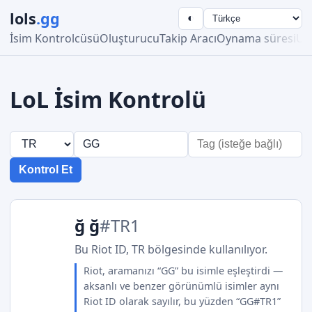
lols
.gg
◐
İsim Kontrolcüsü
Oluşturucu
Takip Aracı
Oynama süresi
Ust
LoL İsim Kontrolü
Kontrol Et
ğ ğ
#TR1
Bu Riot ID, TR bölgesinde kullanılıyor.
Riot, aramanızı “GG” bu isimle eşleştirdi —
aksanlı ve benzer görünümlü isimler aynı
Riot ID olarak sayılır, bu yüzden “GG#TR1”