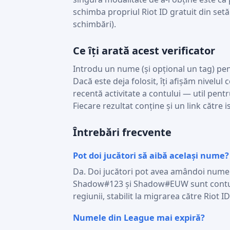
schimba propriul Riot ID gratuit din setă
schimbări).
Ce îți arată acest verificator
Introdu un nume (și opțional un tag) pent
Dacă este deja folosit, îți afișăm nivelul
recentă activitate a contului — util pent
Fiecare rezultat conține și un link către 
Întrebări frecvente
Pot doi jucători să aibă același nume?
Da. Doi jucători pot avea amândoi numel
Shadow#123 și Shadow#EUW sunt conturi di
regiunii, stabilit la migrarea către Riot ID
Numele din League mai expiră?