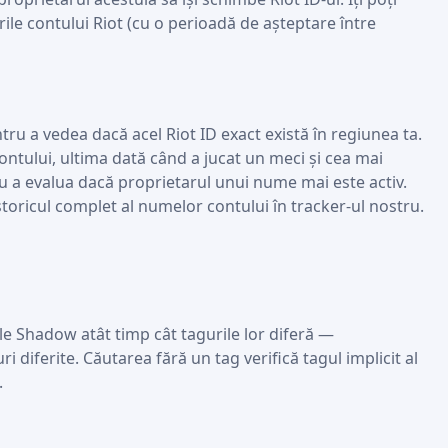
rile contului Riot (cu o perioadă de așteptare între
ru a vedea dacă acel Riot ID exact există în regiunea ta.
 contului, ultima dată când a jucat un meci și cea mai
ru a evalua dacă proprietarul unui nume mai este activ.
istoricul complet al numelor contului în tracker-ul nostru.
e Shadow atât timp cât tagurile lor diferă —
ferite. Căutarea fără un tag verifică tagul implicit al
.