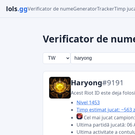
lols
.gg
Verificator de nume
Generator
Tracker
Timp juc
Verificator de num
Haryong
#9191
Acest Riot ID este deja folos
Nivel 1453
Timp estimat jucat: ~563 z
Cel mai jucat campion
Ultima partidă jucată: 06
Ultima activitate a contul