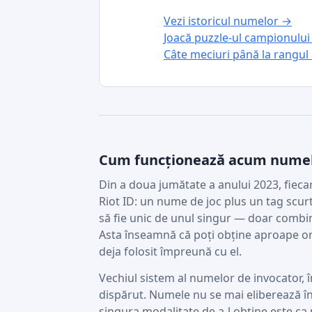
Vezi istoricul numelor →
Joacă puzzle-ul campionului
Câte meciuri până la rangu
Cum funcționează acum numel
Din a doua jumătate a anului 2023, fieca
Riot ID: un nume de joc plus un tag scu
să fie unic de unul singur — doar combin
Asta înseamnă că poți obține aproape ori
deja folosit împreună cu el.
Vechiul sistem al numelor de invocator, î
dispărut. Numele nu se mai eliberează î
singura modalitate de a-l obține este ca p