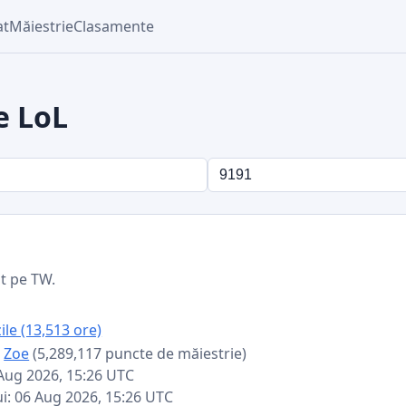
at
Măiestrie
Clasamente
e LoL
it pe TW.
ile (13,513 ore)
:
Zoe
(5,289,117 puncte de măiestrie)
 Aug 2026, 15:26 UTC
ui: 06 Aug 2026, 15:26 UTC