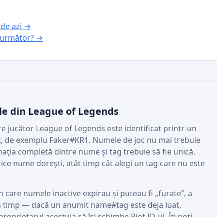
 de azi →
l următor? →
e din League of Legends
re jucător League of Legends este identificat printr-un
rt, de exemplu Faker#KR1. Numele de joc nu mai trebuie
ația completă dintre nume și tag trebuie să fie unică.
ce nume dorești, atât timp cât alegi un tag care nu este
n care numele inactive expirau și puteau fi „furate”, a
n timp — dacă un anumit name#tag este deja luat,
roprietarul acestuia să își schimbe Riot ID-ul. Îți poți