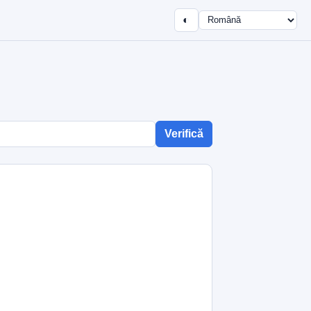
◐
Verifică