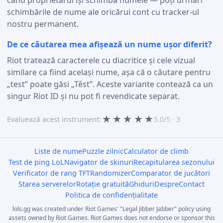
schimbările de nume ale oricărui cont cu tracker-ul
nostru permanent.
De ce căutarea mea afișează un nume ușor diferit?
Riot tratează caracterele cu diacritice și cele vizual
similare ca fiind același nume, așa că o căutare pentru
„test” poate găsi „Têst”. Aceste variante contează ca un
singur Riot ID și nu pot fi revendicate separat.
★
★
★
★
★
Evaluează acest instrument:
5.0/5 · 3
Liste de nume
Puzzle zilnic
Calculator de climb
Test de ping LoL
Navigator de skinuri
Recapitularea sezonului
Verificator de rang TFT
Randomizer
Comparator de jucători
Starea serverelor
Rotație gratuită
Ghiduri
Despre
Contact
Politica de confidențialitate
lols.gg was created under Riot Games' "Legal Jibber Jabber" policy using
assets owned by Riot Games. Riot Games does not endorse or sponsor this