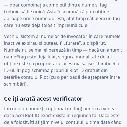
— doar combinația completă dintre nume și tag
trebuie să fie unică. Asta înseamnă că poți obține
aproape orice nume dorești, atât timp cât alegi un tag
care nu este deja folosit împreună cu el.
Vechiul sistem al numelor de invocator, în care numele
inactive expirau și puteau fi „furate”, a dispărut.
Numele nu se mai eliberează în timp — dacă un anumit
name#tag este deja luat, singura modalitate de a-l
obține este ca proprietarul acestuia să își schimbe Riot
ID-ul. Îți poți schimba propriul Riot ID gratuit din
setările contului Riot (cu o perioadă de așteptare între
schimbări).
Ce îți arată acest verificator
Introdu un nume (și opțional un tag) pentru a vedea
dacă acel Riot ID exact există în regiunea ta. Dacă este
deja folosit, îți afișăm nivelul contului, ultima dată când