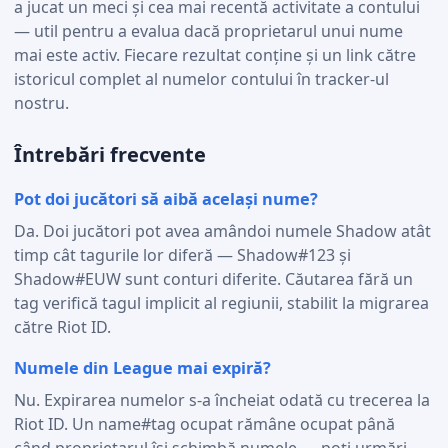
a jucat un meci și cea mai recentă activitate a contului
— util pentru a evalua dacă proprietarul unui nume
mai este activ. Fiecare rezultat conține și un link către
istoricul complet al numelor contului în tracker-ul
nostru.
Întrebări frecvente
Pot doi jucători să aibă același nume?
Da. Doi jucători pot avea amândoi numele Shadow atât
timp cât tagurile lor diferă — Shadow#123 și
Shadow#EUW sunt conturi diferite. Căutarea fără un
tag verifică tagul implicit al regiunii, stabilit la migrarea
către Riot ID.
Numele din League mai expiră?
Nu. Expirarea numelor s-a încheiat odată cu trecerea la
Riot ID. Un name#tag ocupat rămâne ocupat până
când proprietarul își schimbă numele — poți urmări