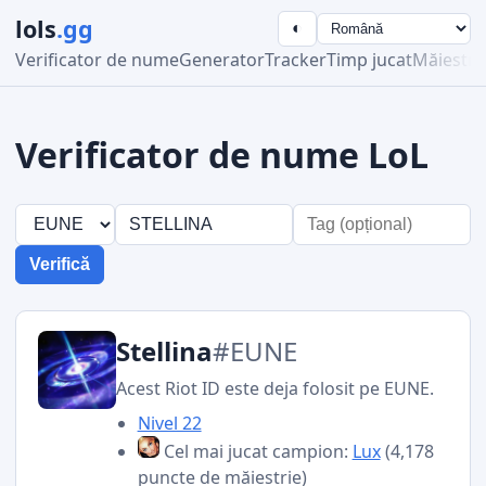
lols
.gg
◐
Verificator de nume
Generator
Tracker
Timp jucat
Măiestri
Verificator de nume LoL
Verifică
Stellina
#EUNE
Acest Riot ID este deja folosit pe EUNE.
Nivel 22
Cel mai jucat campion:
Lux
(4,178
puncte de măiestrie)