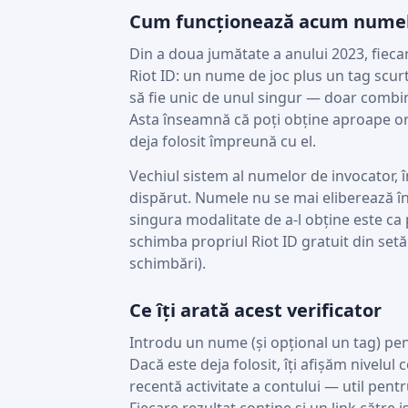
Cum funcționează acum numel
Din a doua jumătate a anului 2023, fieca
Riot ID: un nume de joc plus un tag scu
să fie unic de unul singur — doar combin
Asta înseamnă că poți obține aproape ori
deja folosit împreună cu el.
Vechiul sistem al numelor de invocator, î
dispărut. Numele nu se mai eliberează î
singura modalitate de a-l obține este ca p
schimba propriul Riot ID gratuit din setă
schimbări).
Ce îți arată acest verificator
Introdu un nume (și opțional un tag) pent
Dacă este deja folosit, îți afișăm nivelul
recentă activitate a contului — util pent