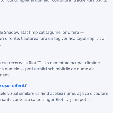
istoricul complet al numelor contului în tracker-ul nostru.
e Shadow atât timp cât tagurile lor diferă —
ferite. Căutarea fără un tag verifică tagul implicit al
.
ă cu trecerea la Riot ID. Un name#tag ocupat rămâne
mbă numele — poți urmări schimbările de nume ale
anent.
ușor diferit?
 cele vizual similare ca fiind același nume, așa că o căutare
riante contează ca un singur Riot ID și nu pot fi