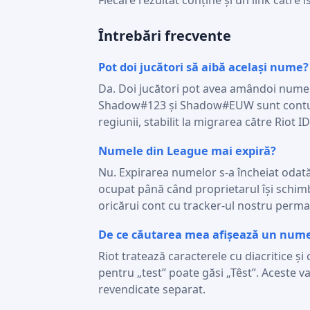
Fiecare rezultat conține și un link către 
Întrebări frecvente
Pot doi jucători să aibă același nume?
Da. Doi jucători pot avea amândoi numel
Shadow#123 și Shadow#EUW sunt conturi di
regiunii, stabilit la migrarea către Riot ID
Numele din League mai expiră?
Nu. Expirarea numelor s-a încheiat odat
ocupat până când proprietarul își schi
oricărui cont cu tracker-ul nostru perm
De ce căutarea mea afișează un nume 
Riot tratează caracterele cu diacritice și
pentru „test” poate găsi „Têst”. Aceste va
revendicate separat.