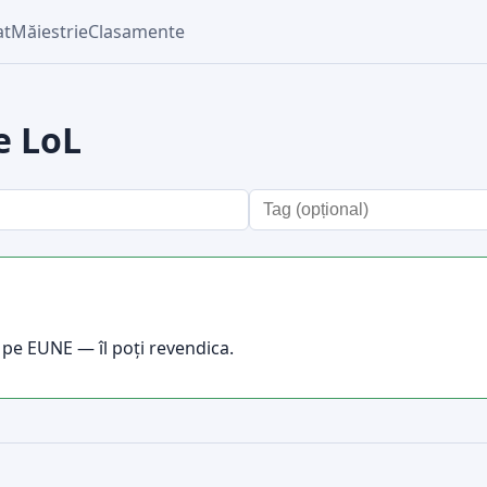
at
Măiestrie
Clasamente
e LoL
 pe EUNE — îl poți revendica.