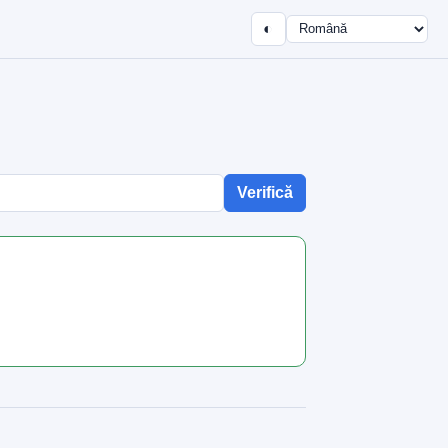
◐
Verifică