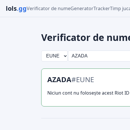
lols
.gg
Verificator de nume
Generator
Tracker
Timp juc
Verificator de num
AZADA
#EUNE
Niciun cont nu folosește acest Riot ID