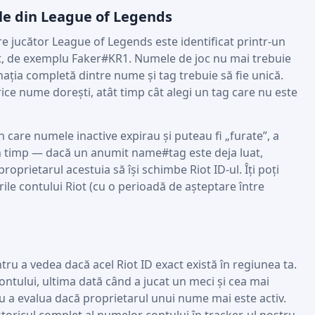
e din League of Legends
re jucător League of Legends este identificat printr-un
rt, de exemplu Faker#KR1. Numele de joc nu mai trebuie
ația completă dintre nume și tag trebuie să fie unică.
ce nume dorești, atât timp cât alegi un tag care nu este
n care numele inactive expirau și puteau fi „furate”, a
n timp — dacă un anumit name#tag este deja luat,
roprietarul acestuia să își schimbe Riot ID-ul. Îți poți
rile contului Riot (cu o perioadă de așteptare între
ru a vedea dacă acel Riot ID exact există în regiunea ta.
 contului, ultima dată când a jucat un meci și cea mai
ru a evalua dacă proprietarul unui nume mai este activ.