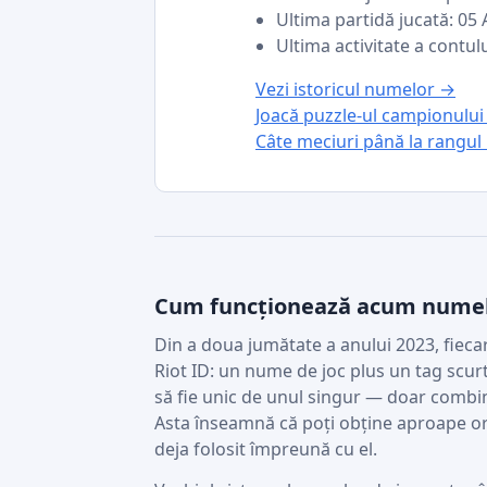
Ultima partidă jucată: 05
Ultima activitate a contul
Vezi istoricul numelor →
Joacă puzzle-ul campionului
Câte meciuri până la rangu
Cum funcționează acum numel
Din a doua jumătate a anului 2023, fieca
Riot ID: un nume de joc plus un tag scu
să fie unic de unul singur — doar combin
Asta înseamnă că poți obține aproape ori
deja folosit împreună cu el.