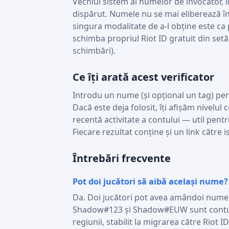
Vechiul sistem al numelor de invocator, î
dispărut. Numele nu se mai eliberează î
singura modalitate de a-l obține este ca p
schimba propriul Riot ID gratuit din setă
schimbări).
Ce îți arată acest verificator
Introdu un nume (și opțional un tag) pent
Dacă este deja folosit, îți afișăm nivelul
recentă activitate a contului — util pent
Fiecare rezultat conține și un link către 
Întrebări frecvente
Pot doi jucători să aibă același nume?
Da. Doi jucători pot avea amândoi numel
Shadow#123 și Shadow#EUW sunt conturi di
regiunii, stabilit la migrarea către Riot ID