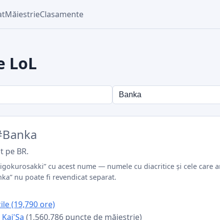
at
Măiestrie
Clasamente
e LoL
#Banka
it pe BR.
higokurosakki” cu acest nume — numele cu diacritice și cele care ar
ka” nu poate fi revendicat separat.
ile (19,790 ore)
:
Kai'Sa
(1,560,786 puncte de măiestrie)