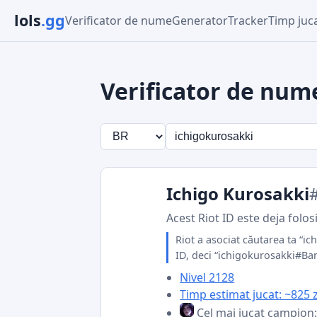
lols
.gg
Verificator de nume
Generator
Tracker
Timp juc
Verificator de num
Ichigo Kurosakki
Acest Riot ID este deja folos
Riot a asociat căutarea ta “ic
ID, deci “ichigokurosakki#Ban
Nivel 2128
Timp estimat jucat: ~825 z
Cel mai jucat campion