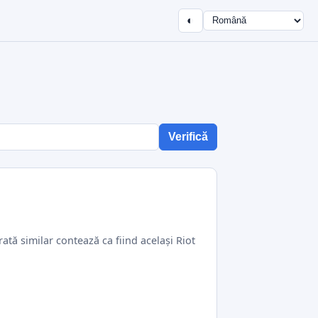
◐
Verifică
ată similar contează ca fiind același Riot