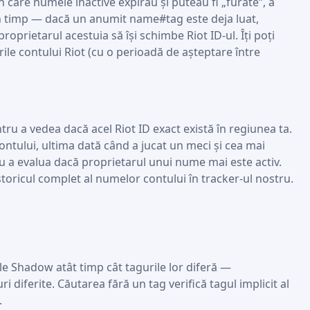
n care numele inactive expirau și puteau fi „furate”, a
n timp — dacă un anumit name#tag este deja luat,
roprietarul acestuia să își schimbe Riot ID-ul. Îți poți
rile contului Riot (cu o perioadă de așteptare între
ru a vedea dacă acel Riot ID exact există în regiunea ta.
 contului, ultima dată când a jucat un meci și cea mai
ru a evalua dacă proprietarul unui nume mai este activ.
istoricul complet al numelor contului în tracker-ul nostru.
e Shadow atât timp cât tagurile lor diferă —
ferite. Căutarea fără un tag verifică tagul implicit al
.