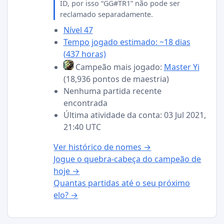
ID, por isso “GG#TR1” não pode ser
reclamado separadamente.
Nível 47
Tempo jogado estimado: ~18 dias
(437 horas)
Campeão mais jogado:
Master Yi
(18,936 pontos de maestria)
Nenhuma partida recente
encontrada
Última atividade da conta: 03 Jul 2021,
21:40 UTC
Ver histórico de nomes →
Jogue o quebra-cabeça do campeão de
hoje →
Quantas partidas até o seu próximo
elo? →