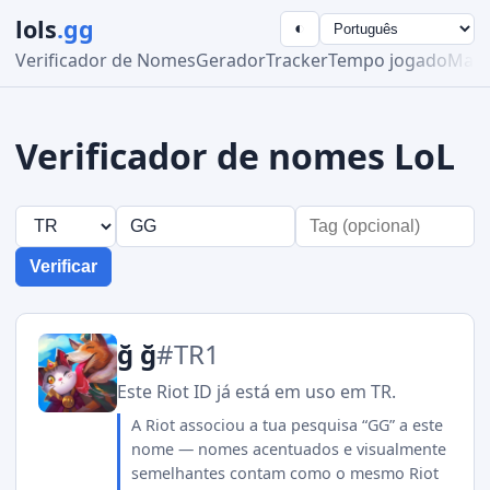
lols
.gg
◐
Verificador de Nomes
Gerador
Tracker
Tempo jogado
Maes
Verificador de nomes LoL
Verificar
ğ ğ
#TR1
Este Riot ID já está em uso em TR.
A Riot associou a tua pesquisa “GG” a este
nome — nomes acentuados e visualmente
semelhantes contam como o mesmo Riot