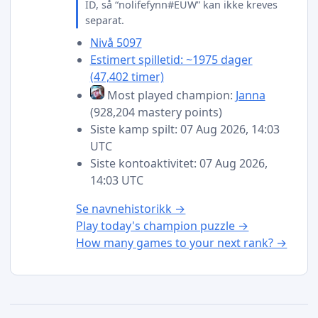
ID, så “nolifefynn#EUW” kan ikke kreves
separat.
Nivå 5097
Estimert spilletid: ~1975 dager
(47,402 timer)
Most played champion:
Janna
(928,204 mastery points)
Siste kamp spilt: 07 Aug 2026, 14:03
UTC
Siste kontoaktivitet: 07 Aug 2026,
14:03 UTC
Se navnehistorikk →
Play today's champion puzzle →
How many games to your next rank? →