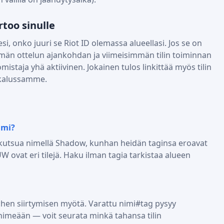
too sinulle
si, onko juuri se Riot ID olemassa alueellasi. Jos se on
mmän ottelun ajankohdan ja viimeisimmän tilin toiminnan
istaja yhä aktiivinen. Jokainen tulos linkittää myös tilin
ökalussamme.
imi?
 kutsua nimellä Shadow, kunhan heidän taginsa eroavat
vat eri tilejä. Haku ilman tagia tarkistaa alueen
:hen siirtymisen myötä. Varattu nimi#tag pysyy
nimeään — voit seurata minkä tahansa tilin