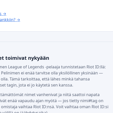
us →
ankkiin? →
et toimivat nykyään
en League of Legends -pelaaja tunnistetaan Riot ID:llä:
 Pelinimen ei enää tarvitse olla yksilöllinen yksinään —
 olla. Tämä tarkoittaa, että lähes minkä tahansa
t tagin, jota ei jo käytetä sen kanssa.
ttämättömät nimet vanhenivat ja niitä saattoi napata
eivät enää vapaudu ajan myötä — jos tietty nimi#tag on
 omistaja vaihtaa Riot ID:nsä. Voit vaihtaa oman Riot ID:si
n välillä on jäähdytysaika).