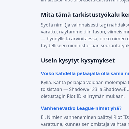
Mitä tämä tarkistustyökalu ker
Syötä nimi (ja valinnaisesti tag) nähdäkse
varattu, näytämme tilin tason, viimeisi
— hyödyllistä arvioitaessa, onko nimen om
täydelliseen nimihistoriaan seurantaty
Usein kysytyt kysymykset
Voiko kahdella pelaajalla olla sama n
Kyllä. Kahta pelaajaa voidaan molempia
toisistaan — Shadow#123 ja Shadow#EUW o
oletustagin Riot ID -siirtymän mukaan.
Vanhenevatko League-nimet yhä?
Ei. Nimien vanheneminen päättyi Riot ID
varattuna, kunnes sen omistaja vaihtaa 