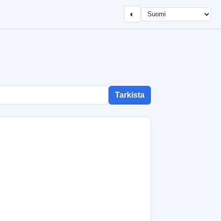
◐
Tarkista