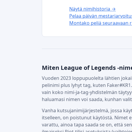
Näytä nimihistoria →
Pelaa päivän mestariarvoit
Montako peliä seuraavaan r
Miten League of Legends -nim
Vuoden 2023 loppupuolelta lähtien jokain
pelinimi plus lyhyt tag, kuten Faker#KR1.
vain koko nimi-ja-tag-yhdistelmän täytyy
haluamasi nimen voi saada, kunhan valitse
Vanha kutsujanimijärjestelmä, jossa käy
itselleen, on poistunut käytöstä. Nimet 
varattu, ainoa tapa saada se on, että sen
ilmaiseksi Riot-tilisi asetuksista (vaihtoje