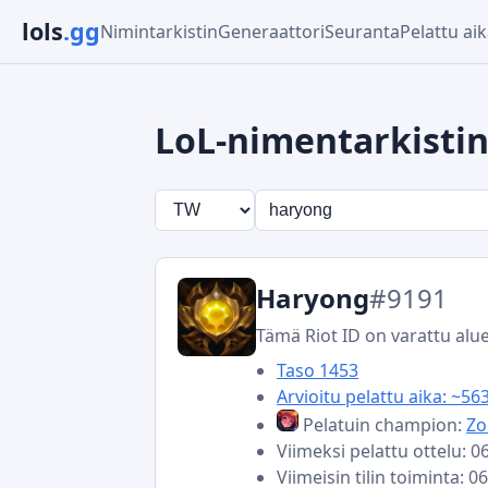
lols
.gg
Nimintarkistin
Generaattori
Seuranta
Pelattu ai
LoL-nimentarkisti
Haryong
#9191
Tämä Riot ID on varattu alue
Taso 1453
Arvioitu pelattu aika: ~56
Pelatuin champion:
Zo
Viimeksi pelattu ottelu: 
Viimeisin tilin toiminta: 