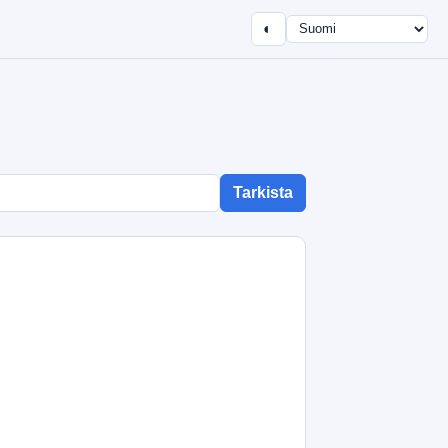
◐
Tarkista