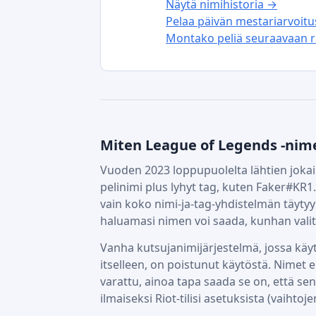
Näytä nimihistoria →
Pelaa päivän mestariarvoit
Montako peliä seuraavaan r
Miten League of Legends -nim
Vuoden 2023 loppupuolelta lähtien jokain
pelinimi plus lyhyt tag, kuten Faker#KR1.
vain koko nimi-ja-tag-yhdistelmän täytyy
haluamasi nimen voi saada, kunhan valitse
Vanha kutsujanimijärjestelmä, jossa käy
itselleen, on poistunut käytöstä. Nimet 
varattu, ainoa tapa saada se on, että sen
ilmaiseksi Riot-tilisi asetuksista (vaihtoje