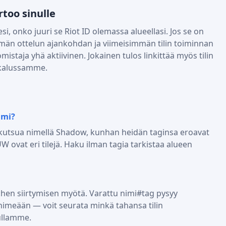
too sinulle
si, onko juuri se Riot ID olemassa alueellasi. Jos se on
mmän ottelun ajankohdan ja viimeisimmän tilin toiminnan
istaja yhä aktiivinen. Jokainen tulos linkittää myös tilin
ökalussamme.
imi?
 kutsua nimellä Shadow, kunhan heidän taginsa eroavat
vat eri tilejä. Haku ilman tagia tarkistaa alueen
:hen siirtymisen myötä. Varattu nimi#tag pysyy
nimeään — voit seurata minkä tahansa tilin
ullamme.