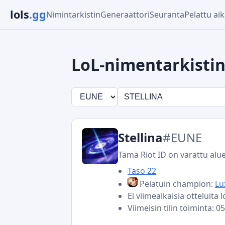
lols
.gg
Nimintarkistin
Generaattori
Seuranta
Pelattu ai
LoL-nimentarkisti
Stellina
#EUNE
Tämä Riot ID on varattu alu
Taso 22
Pelatuin champion:
Lu
Ei viimeaikaisia otteluita 
Viimeisin tilin toiminta: 0