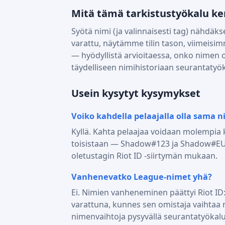
Mitä tämä tarkistustyökalu ker
Syötä nimi (ja valinnaisesti tag) nähdäkse
varattu, näytämme tilin tason, viimeisi
— hyödyllistä arvioitaessa, onko nimen om
täydelliseen nimihistoriaan seurantaty
Usein kysytyt kysymykset
Voiko kahdella pelaajalla olla sama n
Kyllä. Kahta pelaajaa voidaan molempia
toisistaan — Shadow#123 ja Shadow#EUW o
oletustagin Riot ID -siirtymän mukaan.
Vanhenevatko League-nimet yhä?
Ei. Nimien vanheneminen päättyi Riot ID
varattuna, kunnes sen omistaja vaihtaa 
nimenvaihtoja pysyvällä seurantatyökal