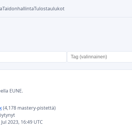
ka
Taidonhallinta
Tulostaulukot
n
eella EUNE.
x
(4,178 mastery-pistettä)
löytynyt
5 Jul 2023, 16:49 UTC