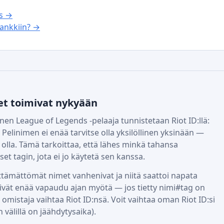
us →
ankkiin? →
et toimivat nykyään
en League of Legends -pelaaja tunnistetaan Riot ID:llä:
 Pelinimen ei enää tarvitse olla yksilöllinen yksinään —
 olla. Tämä tarkoittaa, että lähes minkä tahansa
t tagin, jota ei jo käytetä sen kanssa.
ttämättömät nimet vanhenivat ja niitä saattoi napata
eivät enää vapaudu ajan myötä — jos tietty nimi#tag on
 omistaja vaihtaa Riot ID:nsä. Voit vaihtaa oman Riot ID:si
n välillä on jäähdytysaika).