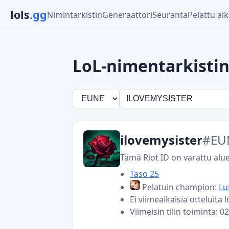
lols
.gg
Nimintarkistin
Generaattori
Seuranta
Pelattu ai
LoL-nimentarkisti
ilovemysister
#EU
Tämä Riot ID on varattu alu
Taso 25
Pelatuin champion:
Lu
Ei viimeaikaisia otteluita 
Viimeisin tilin toiminta: 