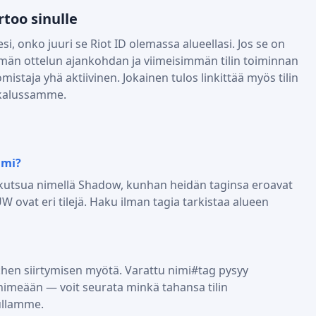
too sinulle
si, onko juuri se Riot ID olemassa alueellasi. Jos se on
mmän ottelun ajankohdan ja viimeisimmän tilin toiminnan
istaja yhä aktiivinen. Jokainen tulos linkittää myös tilin
ökalussamme.
imi?
 kutsua nimellä Shadow, kunhan heidän taginsa eroavat
vat eri tilejä. Haku ilman tagia tarkistaa alueen
:hen siirtymisen myötä. Varattu nimi#tag pysyy
nimeään — voit seurata minkä tahansa tilin
ullamme.