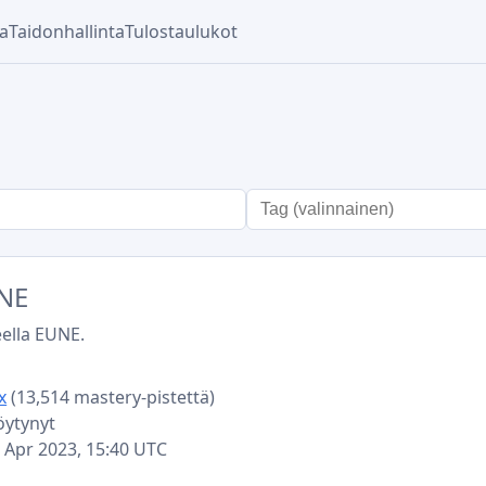
ka
Taidonhallinta
Tulostaulukot
n
NE
eella EUNE.
x
(13,514 mastery-pistettä)
löytynyt
02 Apr 2023, 15:40 UTC