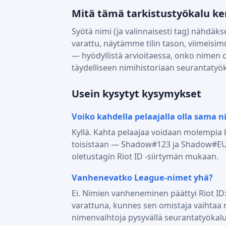
Mitä tämä tarkistustyökalu ker
Syötä nimi (ja valinnaisesti tag) nähdäkse
varattu, näytämme tilin tason, viimeisi
— hyödyllistä arvioitaessa, onko nimen om
täydelliseen nimihistoriaan seurantaty
Usein kysytyt kysymykset
Voiko kahdella pelaajalla olla sama n
Kyllä. Kahta pelaajaa voidaan molempia
toisistaan — Shadow#123 ja Shadow#EUW o
oletustagin Riot ID -siirtymän mukaan.
Vanhenevatko League-nimet yhä?
Ei. Nimien vanheneminen päättyi Riot ID
varattuna, kunnes sen omistaja vaihtaa 
nimenvaihtoja pysyvällä seurantatyökal