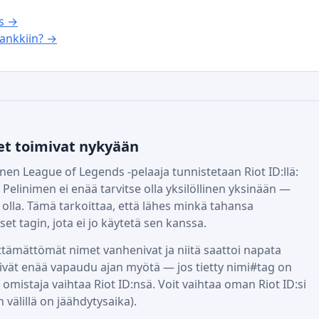
us →
ankkiin? →
et toimivat nykyään
en League of Legends -pelaaja tunnistetaan Riot ID:llä:
 Pelinimen ei enää tarvitse olla yksilöllinen yksinään —
 olla. Tämä tarkoittaa, että lähes minkä tahansa
t tagin, jota ei jo käytetä sen kanssa.
ttämättömät nimet vanhenivat ja niitä saattoi napata
eivät enää vapaudu ajan myötä — jos tietty nimi#tag on
 omistaja vaihtaa Riot ID:nsä. Voit vaihtaa oman Riot ID:si
n välillä on jäähdytysaika).