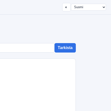
◐
Tarkista