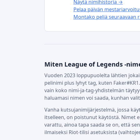
Näytä nimihistoria →
Pelaa päivän mestariarvoit
Montako peliä seuraavaan r
Miten League of Legends -nim
Vuoden 2023 loppupuolelta lähtien jokain
pelinimi plus lyhyt tag, kuten Faker#KR1.
vain koko nimi-ja-tag-yhdistelmän täytyy
haluamasi nimen voi saada, kunhan valitse
Vanha kutsujanimijärjestelmä, jossa käy
itselleen, on poistunut käytöstä. Nimet 
varattu, ainoa tapa saada se on, että sen
ilmaiseksi Riot-tilisi asetuksista (vaihtoje