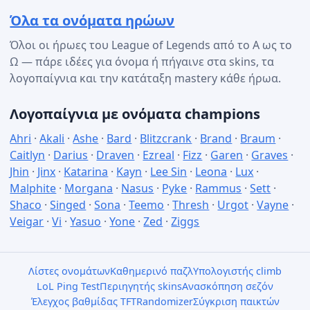
Όλα τα ονόματα ηρώων
Όλοι οι ήρωες του League of Legends από το Α ως το
Ω — πάρε ιδέες για όνομα ή πήγαινε στα skins, τα
λογοπαίγνια και την κατάταξη mastery κάθε ήρωα.
Λογοπαίγνια με ονόματα champions
Ahri
·
Akali
·
Ashe
·
Bard
·
Blitzcrank
·
Brand
·
Braum
·
Caitlyn
·
Darius
·
Draven
·
Ezreal
·
Fizz
·
Garen
·
Graves
·
Jhin
·
Jinx
·
Katarina
·
Kayn
·
Lee Sin
·
Leona
·
Lux
·
Malphite
·
Morgana
·
Nasus
·
Pyke
·
Rammus
·
Sett
·
Shaco
·
Singed
·
Sona
·
Teemo
·
Thresh
·
Urgot
·
Vayne
·
Veigar
·
Vi
·
Yasuo
·
Yone
·
Zed
·
Ziggs
Λίστες ονομάτων
Καθημερινό παζλ
Υπολογιστής climb
LoL Ping Test
Περιηγητής skins
Ανασκόπηση σεζόν
Έλεγχος βαθμίδας TFT
Randomizer
Σύγκριση παικτών