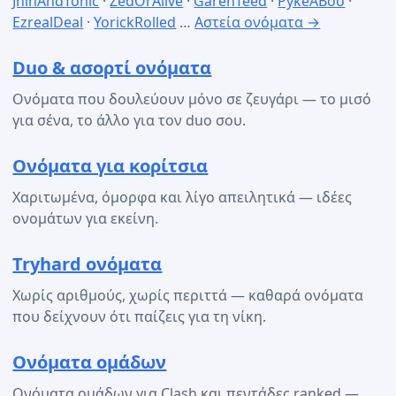
JhinAndTonic
·
ZedOrAlive
·
GarenTeed
·
PykeABoo
·
EzrealDeal
·
YorickRolled
…
Αστεία ονόματα →
Duo & ασορτί ονόματα
Ονόματα που δουλεύουν μόνο σε ζευγάρι — το μισό
για σένα, το άλλο για τον duo σου.
Ονόματα για κορίτσια
Χαριτωμένα, όμορφα και λίγο απειλητικά — ιδέες
ονομάτων για εκείνη.
Tryhard ονόματα
Χωρίς αριθμούς, χωρίς περιττά — καθαρά ονόματα
που δείχνουν ότι παίζεις για τη νίκη.
Ονόματα ομάδων
Ονόματα ομάδων για Clash και πεντάδες ranked —