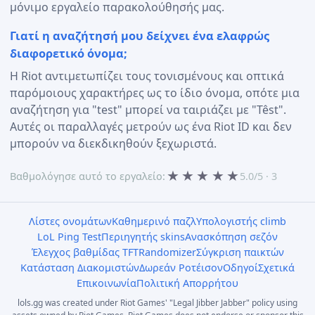
μόνιμο εργαλείο παρακολούθησής μας.
Γιατί η αναζήτησή μου δείχνει ένα ελαφρώς
διαφορετικό όνομα;
Η Riot αντιμετωπίζει τους τονισμένους και οπτικά
παρόμοιους χαρακτήρες ως το ίδιο όνομα, οπότε μια
αναζήτηση για "test" μπορεί να ταιριάζει με "Têst".
Αυτές οι παραλλαγές μετρούν ως ένα Riot ID και δεν
μπορούν να διεκδικηθούν ξεχωριστά.
★
★
★
★
★
Βαθμολόγησε αυτό το εργαλείο:
5.0/5 · 3
Λίστες ονομάτων
Καθημερινό παζλ
Υπολογιστής climb
LoL Ping Test
Περιηγητής skins
Ανασκόπηση σεζόν
Έλεγχος βαθμίδας TFT
Randomizer
Σύγκριση παικτών
Κατάσταση Διακομιστών
Δωρεάν Ροτέισον
Οδηγοί
Σχετικά
Επικοινωνία
Πολιτική Απορρήτου
lols.gg was created under Riot Games' "Legal Jibber Jabber" policy using