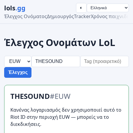
lols
.gg
◐
Έλεγχος Ονόματος
Δημιουργός
Tracker
Χρόνος παιχνιδιο
Έλεγχος Ονομάτων LoL
Έλεγχος
THESOUND
#EUW
Κανένας λογαριασμός δεν χρησιμοποιεί αυτό το
Riot ID στην περιοχή EUW — μπορείς να το
διεκδικήσεις.