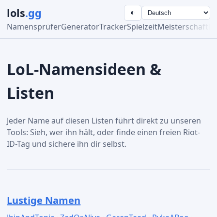
lols
.gg
◐
Namensprüfer
Generator
Tracker
Spielzeit
Meisterschaft
Be
LoL-Namensideen &
Listen
Jeder Name auf diesen Listen führt direkt zu unseren
Tools: Sieh, wer ihn hält, oder finde einen freien Riot-
ID-Tag und sichere ihn dir selbst.
Lustige Namen